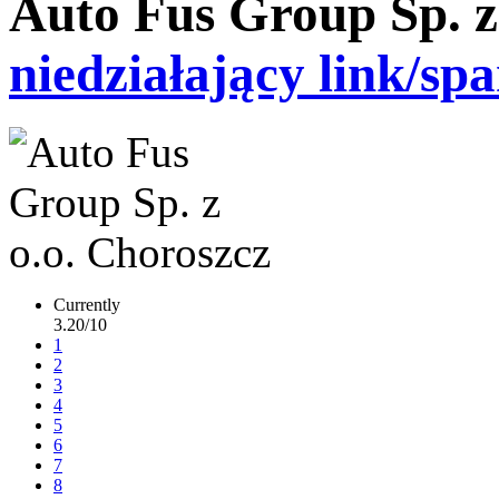
Auto Fus Group Sp. z
niedziałający link/sp
Currently
3.20/10
1
2
3
4
5
6
7
8