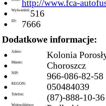
http://www.fca-autofus
Wyświetleń:
516
ID:
7666
Dodatkowe informacje:
Adres:
Kolonia Porosł
Miasto:
Choroszcz
NIP:
966-086-82-58
REGON:
050484039
Telefon:
(87)-888-10-36
Województwo: