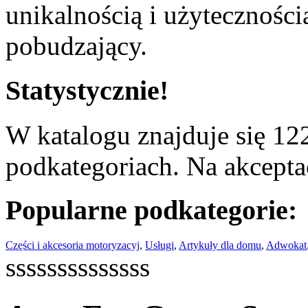
unikalnością i użyteczności
pobudzający.
Statystycznie!
W katalogu znajduje się 122
podkategoriach. Na akceptac
Popularne podkategorie:
Części i akcesoria motoryzacyj
,
Usługi
,
Artykuły dla domu
,
Adwokat
ssssssssssssss