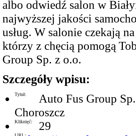
albo odwiedź salon w Biały
najwyższej jakości samocho
usług. W salonie czekają n
którzy z chęcią pomogą To
Group Sp. z o.o.
Szczegóły wpisu:
Tytuł:
Auto Fus Group Sp. 
Choroszcz
Kliknięć:
29
URL: