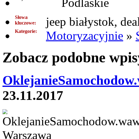
Podlaskie
Słowa
jeep białystok, dea
kluczowe:
Kategorie:
Motoryzacyjnie
»
Zobacz podobne wpisy
OklejanieSamochodow.
23.11.2017