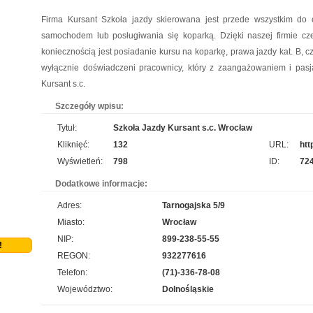
Szukasz godnego zaufania dostawcy akcesoriów do pakowania? jak najszybciej przejrzyj
Firma Kursant Szkoła jazdy skierowana jest przede wszystkim do 
naszą propozycję. Uwzględnia ona dobre jakościowo worki do pasteryzacji i szereg
samochodem lub posługiwania się koparką. Dzięki naszej firmie cz
innych wyrobów. Sprzedajemy również worki doypack, a jeżeli tym, czego szukasz, są
koniecznością jest posiadanie kursu na koparkę, prawa jazdy kat. B, c
worki do sterylizacji, również je u nas nabędziesz....
wyłącznie doświadczeni pracownicy, który z zaangażowaniem i pasj
Aermec serwis urządzeń
pro
Kursant s.c.
Jesteśmy firmą oferującą innowacyjne urządzenia dla systemów chłodzenia. Obsługujemy
Szczegóły wpisu:
też serwis urządzeń Climaveneta i innych marek. Reprezentujący nas pracownicy to
Tytuł:
Szkoła Jazdy Kursant s.c. Wrocław
wykwalifikowani fachowcy, posiadający wszystkie istotne informacje na temat urządzeń
Kliknięć:
132
URL:
htt
chłodniczych. Nasza oferta uwzględnia również wyn...
Wyświetleń:
798
ID:
72
Szpital Specjalista
pro
Dodatkowe informacje:
Adres:
Tarnogajska 5/9
Szpital Specjalista, to placówka na najwyższym poziomie. Działają tam zarówno poradnie,
jak i oddział szpitalny. Wykonuje się tam usuwanie prostaty laserem, a także laserowe
Miasto:
Wrocław
usuwanie kamieni nerkowych. Jak więc widać, operacja laserowa jest powszechna. Daje
NIP:
899-238-55-55
!
to pacjentom możliwość szybkiego powrotu d...
REGON:
932277616
Telefon:
(71)-336-78-08
Kalendarz podkładka pod mysz
pro
Województwo:
Dolnośląskie
Szukasz przykuwających uwagę gadżetów promocyjnych, typu podkładka pod mysz?