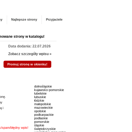
Panel zarządzania
Zarejestruj się
talogu!
ny
Najlepsze strony
Przyjaciele
mowane strony w katalogu!
Data dodania: 22.07.2026
Zobacz szczegóły wpisu »
Promuj stronę w okienku!
mowane strony w katalogu!
dolnośląskie
kujawsko-pomorskie
Data dodania: 16.07.2026
lubelskie
onę.
lubuskie
Zobacz szczegóły wpisu »
łódzkie
ny
małopolskie
mazowieckie
ą i
Promuj stronę w okienku!
opolskie
podkarpackie
podlaskie
pomorskie
mowane strony w katalogu!
śląskie
nk/spam/błędny wpis!
świętokrzyskie