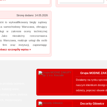
Stronę dodano: 14.05.2026
icki to wykwalifikowany biegły sądowy
ca samochodowy Warszawa, oferujący
sługi w zakresie oceny technicznej
 Jako niezależny rzeczoznawca
 Warszawa, realizuje usługi dla osób
, firm oraz instytucji, zapewniając
obacz szczegóły wpisu »
Grupa MODNE ZAKUP
Działamy na rynku sprzeda
e prostaty laserem
,
naszym klientkom dostęp
n
katalog www
,
,
odzieży, poprzez obuwie d
atalog stron
zielona
,
ych
moderowany
,
Decority Gilowice