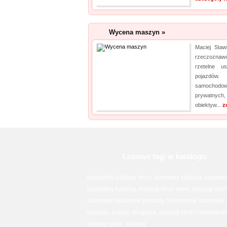
Wycena maszyn »
Maciej Staw
rzeczoznaw
rzetelne u
pojazdów.
samochodowy
prywatnych
obiektyw...
z
Losowe tagi w katalogu
bezpłatny katalog stron
darmowy katalog
usuwani
,
,
bezpłatny katalog
katalog stron www
katalog stro
,
,
laserowe usuwanie prostaty
holowanie
darmowy k
,
,
herbata
pomoc drogowa
katalog stron internetow
,
,
katalog stron
katalog
,