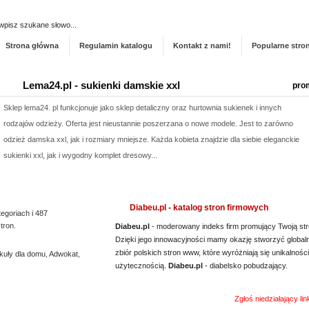
Dodaj stronę do ka
Strona główna
Regulamin katalogu
Kontakt z nami!
Popularne stro
Lema24.pl - sukienki damskie xxl
pro
Sklep lema24. pl funkcjonuje jako sklep detaliczny oraz hurtownia sukienek i innych
rodzajów odzieży. Oferta jest nieustannie poszerzana o nowe modele. Jest to zarówno
odzież damska xxl, jak i rozmiary mniejsze. Każda kobieta znajdzie dla siebie eleganckie
sukienki xxl, jak i wygodny komplet dresowy...
Kwant-Lab - akredytowane laboratorium pomiarowe
pro
Diabeu.pl - katalog stron firmowych
tegoriach i 487
Akredytowane laboratorium pomiarowe Kwant-Lab to miejsce, które powinien odwiedzić
tron.
Diabeu.pl
- moderowany indeks firm promujący Twoją str
każdy, kogo interesują pomiary pola elektromagnetycznego w środowisku pracy i nie tylko.
Dzięki jego innowacyjności mamy okazję stworzyć global
Laboratorium akredytowane posiada odpowiednią aparaturę oraz wiedzę, by dokonać
zbiór polskich stron www, które wyróżniają się unikalności
kuły dla domu
,
Adwokat
,
rzetelnych pomiarów. Jeśli chodzi o pole elektro...
użytecznością.
Diabeu.pl
- diabelsko pobudzający.
Producent opakowań foliowych
pro
Zgłoś niedziałający li