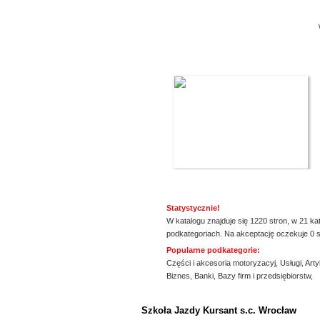
Statystycznie!
W katalogu znajduje się 1220 stron, w 21 ka
podkategoriach. Na akceptację oczekuje 0 s
Popularne podkategorie:
Części i akcesoria motoryzacyj
,
Usługi
,
Arty
Biznes
,
Banki
,
Bazy firm i przedsiębiorstw
,
ssssssssssssss
Szkoła Jazdy Kursant s.c. Wrocław