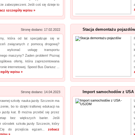
ie zabezpieczeni. Jeśli coś się dzieje to
przydatnych tak samo w domu, jak i na zewnątrz. Nasza propozycja obejmuje m. in.
acz szczegóły wpisu »
wytrzymałe wkręty Łódź oraz oryginalnie wyglądające met...
HYDRO-PLAN Maków Mazowiecki
pro
Stacja demontażu pojazdów
Stronę dodano: 17.02.2022
Pozwolenie wodnoprawne jest wymagane prawem w ściśle określonych sytuacjach.
my, która od lat specjalizuje się w
Niedopełnienie uzyskania tego pozwolenia może wywołać poważne skutki prawne. Firma
zleceń związanych z pomocą drogową?
Hydro-Plan pomaga takowe uzyskać, przygotowując operaty wodnoprawne. Są one
esz wykonać usługę transportu
niezbędne w takim wypadku. Dodatkowo Hydro-Plan opracowuje plany...
cznego maszyny? Żaden problem! Poznaj
gółowa ofertę, która zaprezentowana
ronie internetowej. Speed Bus Dariusz ...
zegóły wpisu »
Import samochodów z USA 
Stronę dodano: 14.04.2023
prawnej szkoły nauka jazdy Szczecin ma
zenie, bo to dzięki trafionej edukacji na
o jazdy kat. B można przebić się przez
etap bez większych barier. Jeśli
z ośrodek szkoła jazdy Szczecin, który
 Cię do przejścia egzam...
zobacz
pisu »