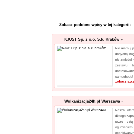
Zobacz podobne wpisy w tej kategorii:
KJUST Sp. z o.o. S.k. Kraków »
Nie marnuj 
dopychaj bag
nie zmieści 
zestawu t
dostosowa
samochodu!
zobacz szc
Wulkanizacja24h.pl Warszawa »
Nasza ofer
dlatego zap
przez cał
ogumienie
oczekiwany