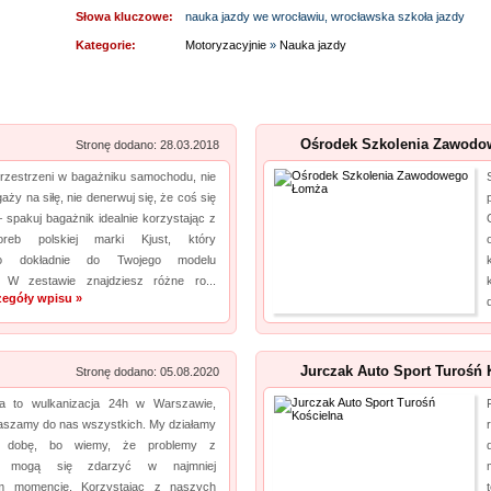
Niezwłocznie zapoznaj się z naszą ofertą. Wytwarzamy podkładki pod myszki dla graczy,
Słowa kluczowe:
nauka jazdy we wrocławiu, wrocławska szkoła jazdy
a jeżeli tym czego szukasz jest kalendarz podkładka pod mysz, również ją u nas
Kategorie:
Motoryzacyjnie
»
Nauka jazdy
znajdziesz. Nasze artykuły zrobione są z najlepszej jakośc...
Archiwizacja dokumentacji medycznej
pro
Ośrodek Szkolenia Zawodo
Oferujemy zgłaszającym się do nas zleceniodawcom kompleksowe usługi archiwizacyjne.
Stronę dodano: 28.03.2018
Dzięki nam Twoje biuro zyska więcej wolnego miejsca. Archiwizacja dokumentów
przestrzeni w bagażniku samochodu, nie
księgowych to nasza specjalność, a ochrona poufnych informacji jest naszym kluczowym
aży na siłę, nie denerwuj się, że coś się
– spakuj bagażnik idealnie korzystając z
wyzwaniem. Podejmiemy się również zadania, jakim jest ...
oreb polskiej marki Kjust, który
no dokładnie do Twojego modelu
Rehabilitacja niemowląt Bielsko Biała
pro
 W zestawie znajdziesz różne ro...
zegóły wpisu »
Mikropolaryzacja mózgu, to jedna z terapii, która pozwala osiągać efekty w walce o powrót
do pełnej sprawności dziecka. Mikropolaryzacja jest bezbolesna i nieinwazyjna. Wykonuje
ją Ośrodek Intensywnej Rehabilitacji Dzieci Michałkowo. Oczywiście poza tym
Jurczak Auto Sport Turośń 
Stronę dodano: 05.08.2020
wdrażanych jest wiele innych terapii dopasowan...
ta to wulkanizacja 24h w Warszawie,
Profile aluminiowe Łódź
pro
raszamy do nas wszystkich. My działamy
ą dobę, bo wiemy, że problemy z
Jesteśmy firmą dostarczającą najwyższej klasy wyroby z metalu i przybory do napraw.
m mogą się zdarzyć w najmniej
Prowadzony przez nas sklep metalowy Łódź wyróżnia się obszerną listą produktów,
m momencie. Korzystając z naszych