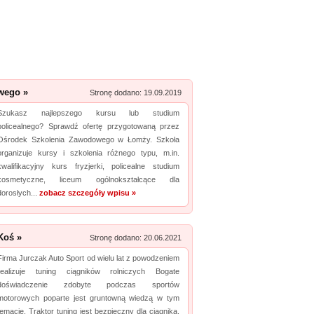
Zobacz szczegóły wpisu »
Promuj stronę w okienku!
mowane strony w katalogu!
wego »
Data dodania: 20.07.2026
Stronę dodano: 19.09.2019
Zobacz szczegóły wpisu »
Szukasz najlepszego kursu lub studium
policealnego? Sprawdź ofertę przygotowaną przez
Promuj stronę w okienku!
Ośrodek Szkolenia Zawodowego w Łomży. Szkoła
organizuje kursy i szkolenia różnego typu, m.in.
kwalifikacyjny kurs fryzjerki, policealne studium
mowane strony w katalogu!
kosmetyczne, liceum ogólnokształcące dla
dorosłych...
Data dodania: 13.07.2026
zobacz szczegóły wpisu »
Zobacz szczegóły wpisu »
Koś »
Promuj stronę w okienku!
Stronę dodano: 20.06.2021
Firma Jurczak Auto Sport od wielu lat z powodzeniem
mowane strony w katalogu!
realizuje tuning ciągników rolniczych Bogate
doświadczenie zdobyte podczas sportów
Data dodania: 16.07.2026
motorowych poparte jest gruntowną wiedzą w tym
temacie. Traktor tuning jest bezpieczny dla ciągnika,
Zobacz szczegóły wpisu »