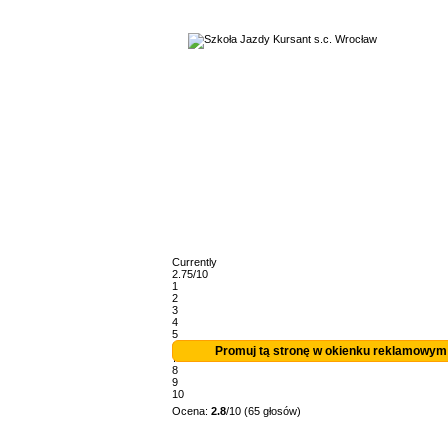
Currently
2.75/10
1
2
3
4
5
6
Promuj tą stronę w okienku reklamowym
7
8
9
10
Ocena:
2.8
/10 (65 głosów)