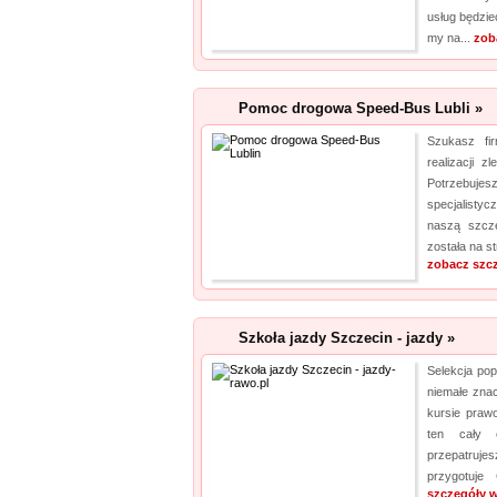
usług będziec
my na...
zob
Pomoc drogowa Speed-Bus Lubli »
Szukasz fir
realizacji 
Potrzebuj
specjalisty
naszą szcze
została na st
zobacz szc
Szkoła jazdy Szczecin - jazdy »
Selekcja po
niemałe znac
kursie praw
ten cały 
przepatrujes
przygotuje
szczegóły w