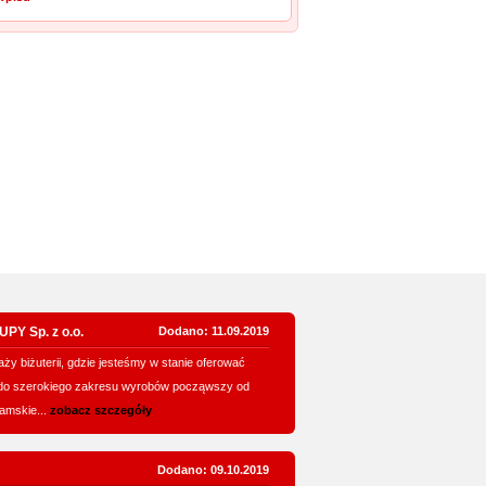
Y Sp. z o.o.
Dodano: 11.09.2019
ży biżuterii, gdzie jesteśmy w stanie oferować
 do szerokiego zakresu wyrobów począwszy od
amskie...
zobacz szczegóły
Dodano: 09.10.2019