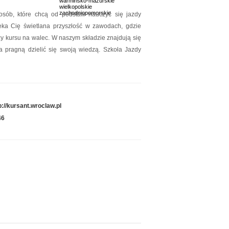
warmińsko-mazurskie
Data dodania: 02.07.2026
wielkopolskie
zachodniopomorskie
osób, które chcą od podstaw nauczyć się jazdy
Zobacz szczegóły wpisu »
eka Cię świetlana przyszłość w zawodach, gdzie
Promuj stronę w okienku!
zy kursu na walec. W naszym składzie znajdują się
a pragną dzielić się swoją wiedzą. Szkoła Jazdy
mowane strony w katalogu!
Data dodania: 07.07.2026
Zobacz szczegóły wpisu »
p://kursant.wroclaw.pl
Promuj stronę w okienku!
46
mowane strony w katalogu!
Data dodania: 28.07.2026
Zobacz szczegóły wpisu »
Promuj stronę w okienku!
mowane strony w katalogu!
Data dodania: 03.07.2026