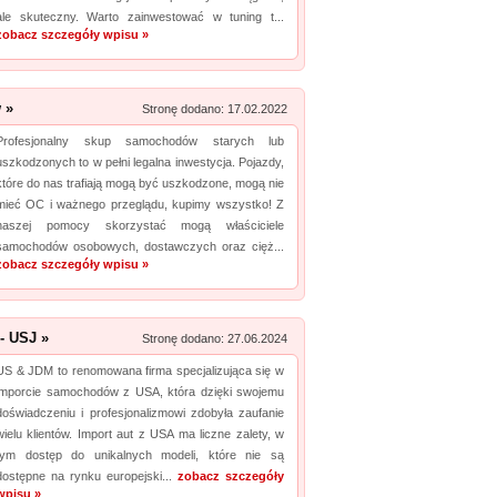
ale skuteczny. Warto zainwestować w tuning t...
zobacz szczegóły wpisu »
Promuj stronę w okienku!
mowane strony w katalogu!
 »
Stronę dodano: 17.02.2022
Data dodania: 29.06.2026
Profesjonalny skup samochodów starych lub
Zobacz szczegóły wpisu »
uszkodzonych to w pełni legalna inwestycja. Pojazdy,
które do nas trafiają mogą być uszkodzone, mogą nie
Promuj stronę w okienku!
mieć OC i ważnego przeglądu, kupimy wszystko! Z
naszej pomocy skorzystać mogą właściciele
samochodów osobowych, dostawczych oraz cięż...
zobacz szczegóły wpisu »
- USJ »
Stronę dodano: 27.06.2024
US & JDM to renomowana firma specjalizująca się w
imporcie samochodów z USA, która dzięki swojemu
doświadczeniu i profesjonalizmowi zdobyła zaufanie
wielu klientów. Import aut z USA ma liczne zalety, w
tym dostęp do unikalnych modeli, które nie są
dostępne na rynku europejski...
zobacz szczegóły
wpisu »