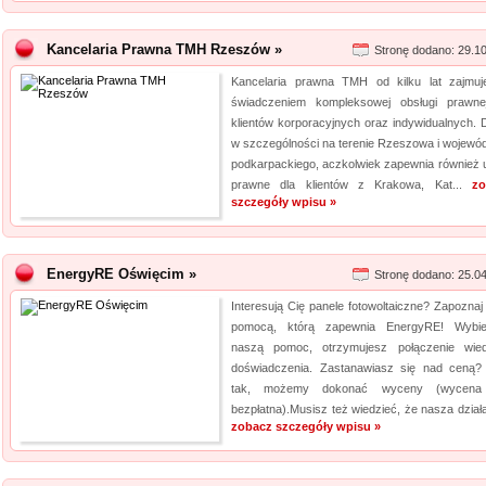
Kancelaria Prawna TMH Rzeszów »
Stronę dodano: 29.1
Kancelaria prawna TMH od kilku lat zajmuj
świadczeniem kompleksowej obsługi prawne
klientów korporacyjnych oraz indywidualnych. D
w szczególności na terenie Rzeszowa i wojewó
podkarpackiego, aczkolwiek zapewnia również u
prawne dla klientów z Krakowa, Kat...
zo
szczegóły wpisu »
EnergyRE Oświęcim »
Stronę dodano: 25.0
Interesują Cię panele fotowoltaiczne? Zapoznaj 
pomocą, którą zapewnia EnergyRE! Wybie
naszą pomoc, otrzymujesz połączenie wie
doświadczenia. Zastanawiasz się nad ceną? 
tak, możemy dokonać wyceny (wycena 
bezpłatna).Musisz też wiedzieć, że nasza działa
zobacz szczegóły wpisu »