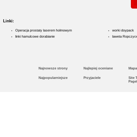
Linki:
Operacja prostaty laserem holmowym
worki doypack
linki hamulcowe dorabianie
laweta Ropczyc
Najnowsze strony
Najlepiej oceniane
Mapa
Najpopularniejsze
Przyjaciele
Site
Page