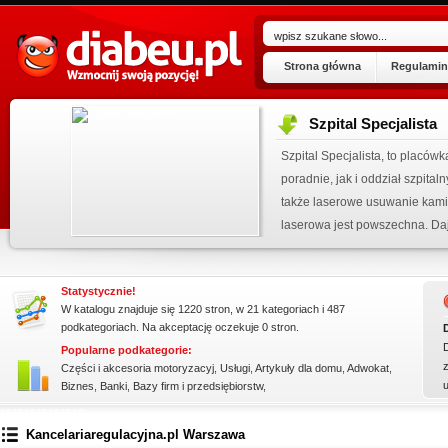
Strona główna
Regulamin
Szpital Specjalista
ogu!
Szpital Specjalista, to placó
.07.2026
poradnie, jak i oddział szpita
 wpisu »
także laserowe usuwanie kami
kienku!
laserowa jest powszechna. Daj
Statystycznie!
W katalogu znajduje się 1220 stron, w 21 kategoriach i 487
podkategoriach. Na akceptację oczekuje 0 stron.
Popularne podkategorie:
z
Części i akcesoria motoryzacyj
,
Usługi
,
Artykuły dla domu
,
Adwokat
,
Biznes
,
Banki
,
Bazy firm i przedsiębiorstw
,
ssssssssssssss
Kancelariaregulacyjna.pl Warszawa