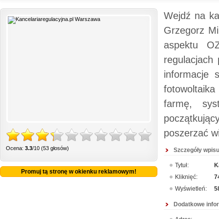
Wejdź na kan
Grzegorz Mi
aspektu OZ
regulacjach
informacje 
fotowoltaik
farmę, sys
początkując
poszerzać wi
Ocena:
3.3
/10 (53 głosów)
Szczegóły wpisu
Tytuł:
K
Promuj tą stronę w okienku reklamowym!
Kliknięć:
7
Wyświetleń:
5
Dodatkowe info