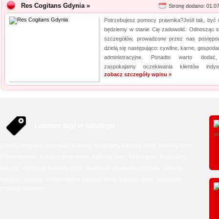
Res Cogitans Gdynia »
Stronę dodano: 01.0
Potrzebujesz pomocy prawnika?Jeśli tak, być
będziemy w stanie Cię zadowolić. Odnosząc s
szczegółów, prowadzone przez nas postępo
dzielą się następująco: cywilne, karne, gospoda
administracyjne. Ponadto warto dodać
zaspokajamy oczekiwania klientów indywi
zobacz szczegóły wpisu »
Losowe tagi w katalogu
pomoc drogowa
darmowy katalog
bezpłatny katalog stron
katalog stron
,
,
,
internetowych
katalog stron www
katalog stron
holowanie
bezpłatny
,
,
,
,
katalog
darmowy katalog stron
laserowe usuwanie prostaty
zielona
,
,
,
herbata
katalog
moderowany katalog stron
katalog www
usuwanie
,
,
,
,
prostaty laserem