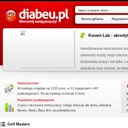
Strona główna
Regulamin
Kwant-Lab - akred
ogu!
.06.2026
Akredytowane laboratorium po
 wpisu »
odwiedzić każdy, kogo intere
środowisku pracy i nie tylko.
kienku!
aparaturę oraz wiedzę, by dok
elektro...
Statystycznie!
W katalogu znajduje się 1220 stron, w 21 kategoriach i 487
podkategoriach. Na akceptację oczekuje 0 stron.
Popularne podkategorie:
z
Części i akcesoria motoryzacyj
,
Usługi
,
Artykuły dla domu
,
Adwokat
,
Biznes
,
Banki
,
Bazy firm i przedsiębiorstw
,
ssssssssssssss
Golf Masters