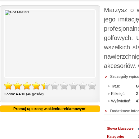
Marzysz o w
jego imitac
profesjonal
golfowych. 
wszelkich st
nawierzchnię
akcesoriów. 
Szczegóły wpisu
Tytuł:
G
Kliknięć:
2
Ocena:
4.4
/10 (46 głosów)
Wyświetleń:
4
Promuj tą stronę w okienku reklamowym!
Dodatkowe info
Słowa kluczowe:
Kategorie: