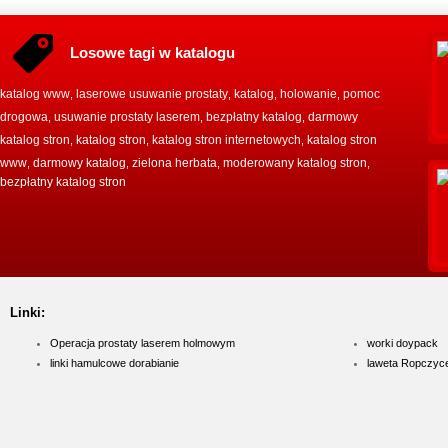
Losowe tagi w katalogu
katalog www
laserowe usuwanie prostaty
katalog
holowanie
pomoc
,
,
,
,
drogowa
usuwanie prostaty laserem
bezpłatny katalog
darmowy
,
,
,
katalog stron
katalog stron
katalog stron internetowych
katalog stron
,
,
,
www
darmowy katalog
zielona herbata
moderowany katalog stron
,
,
,
,
bezpłatny katalog stron
Linki:
Operacja prostaty laserem holmowym
worki doypack
linki hamulcowe dorabianie
laweta Ropczyc