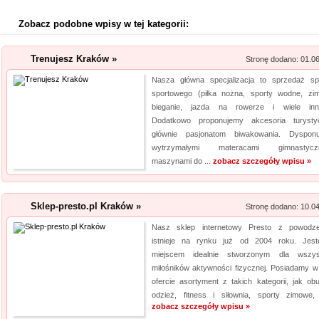
Zobacz podobne wpisy w tej kategorii:
Trenujesz Kraków »
Stronę dodano: 01.0
Nasza główna specjalizacja to sprzedaż sp
sportowego (piłka nożna, sporty wodne, zi
bieganie, jazda na rowerze i wiele inn
Dodatkowo proponujemy akcesoria turysty
głównie pasjonatom biwakowania. Dyspon
wytrzymałymi materacami gimnastyczn
maszynami do ...
zobacz szczegóły wpisu »
Sklep-presto.pl Kraków »
Stronę dodano: 10.0
Nasz sklep internetowy Presto z powodz
istnieje na rynku już od 2004 roku. Jes
miejscem idealnie stworzonym dla wszys
miłośników aktywności fizycznej. Posiadamy w
ofercie asortyment z takich kategorii, jak obu
odzież, fitness i siłownia, sporty zimowe, 
zobacz szczegóły wpisu »