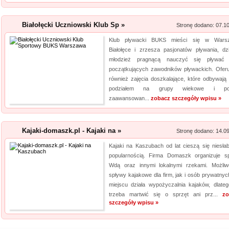
Białołęcki Uczniowski Klub Sp »
Stronę dodano: 07.1
Klub pływacki BUKS mieści się w Warsz
Białołęce i zrzesza pasjonatów pływania, dzi
młodzież pragnącą nauczyć się pływać 
początkujących zawodników pływackich. Ofer
również zajęcia doszkalające, które odbywają 
podziałem na grupy wiekowe i po
zaawansowan...
zobacz szczegóły wpisu »
Kajaki-domaszk.pl - Kajaki na »
Stronę dodano: 14.0
Kajaki na Kaszubach od lat cieszą się niesła
popularnością. Firma Domaszk organizuje s
Wdą oraz innymi lokalnymi rzekami. Możli
spływy kajakowe dla firm, jak i osób prywatnyc
miejscu działa wypożyczalnia kajaków, dlateg
trzeba martwić się o sprzęt ani prz...
zo
szczegóły wpisu »