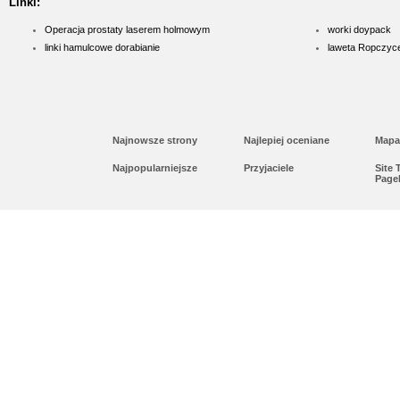
Linki:
Operacja prostaty laserem holmowym
worki doypack
linki hamulcowe dorabianie
laweta Ropczyc
Najnowsze strony
Najlepiej oceniane
Mapa
Najpopularniejsze
Przyjaciele
Site
Page