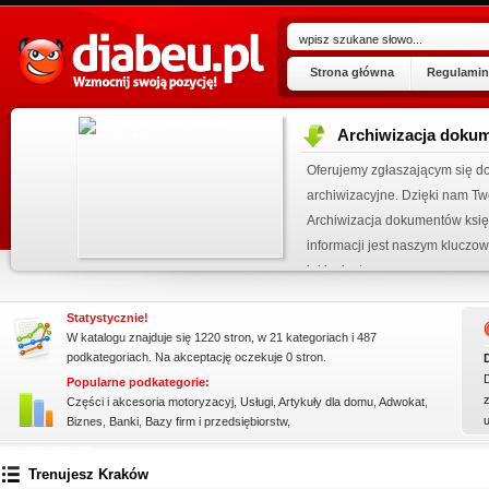
Strona główna
Regulamin
Archiwizacja dokum
ogu!
Oferujemy zgłaszającym się 
.07.2026
archiwizacyjne. Dzięki nam Tw
 wpisu »
Archiwizacja dokumentów księ
kienku!
informacji jest naszym klucz
jakim jest ...
Statystycznie!
W katalogu znajduje się 1220 stron, w 21 kategoriach i 487
podkategoriach. Na akceptację oczekuje 0 stron.
Popularne podkategorie:
z
Części i akcesoria motoryzacyj
,
Usługi
,
Artykuły dla domu
,
Adwokat
,
Biznes
,
Banki
,
Bazy firm i przedsiębiorstw
,
ssssssssssssss
Trenujesz Kraków