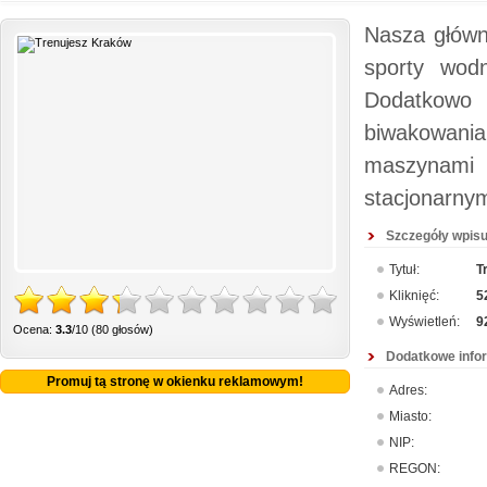
Nasza główna
sporty wodn
Dodatkowo 
biwakowani
maszynami 
stacjonarnym
Szczegóły wpisu
Tytuł:
T
Kliknięć:
5
Wyświetleń:
9
Ocena:
3.3
/10 (80 głosów)
Dodatkowe info
Promuj tą stronę w okienku reklamowym!
Adres:
Miasto:
NIP:
REGON: