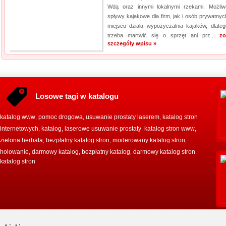
Wdą oraz innymi lokalnymi rzekami. Możli
spływy kajakowe dla firm, jak i osób prywatnyc
miejscu działa wypożyczalnia kajaków, dlateg
trzeba martwić się o sprzęt ani prz...
zo
szczegóły wpisu »
Losowe tagi w katalogu
katalog www
pomoc drogowa
usuwanie prostaty laserem
katalog stron
,
,
,
internetowych
katalog
laserowe usuwanie prostaty
katalog stron www
,
,
,
,
zielona herbata
bezpłatny katalog stron
moderowany katalog stron
,
,
,
holowanie
darmowy katalog
bezpłatny katalog
darmowy katalog stron
,
,
,
,
katalog stron