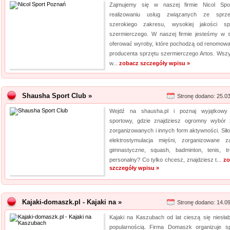
Zajmujemy się w naszej firmie Nicol Sp
realizowaniu usług związanych ze sprz
szerokiego zakresu, wysokiej jakości sp
szermierczego. W naszej firmie jesteśmy w s
oferować wyroby, które pochodzą od renomow
producenta sprzętu szermierczego Artos. Wszy
w...
zobacz szczegóły wpisu »
Shausha Sport Club »
Stronę dodano: 25.0
Wejdź na shausha.pl i poznaj wyjątkowy
sportowy, gdzie znajdziesz ogromny wybór 
zorganizowanych i innych form aktywności. Siło
elektrostymulacja mięśni, zorganizowane za
gimnastyczne, squash, badminton, tenis, tr
personalny? Co tylko chcesz, znajdziesz t...
zo
szczegóły wpisu »
Kajaki-domaszk.pl - Kajaki na »
Stronę dodano: 14.0
Kajaki na Kaszubach od lat cieszą się niesła
popularnością. Firma Domaszk organizuje s