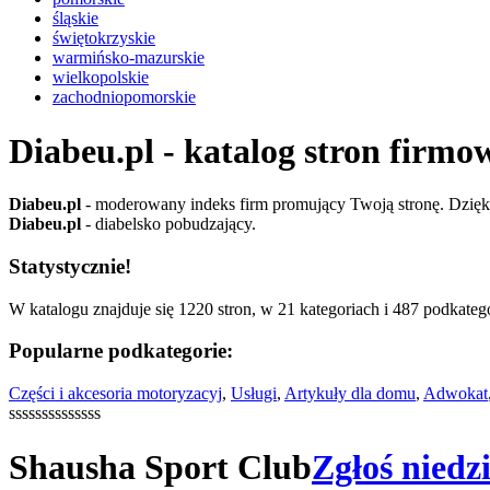
śląskie
świętokrzyskie
warmińsko-mazurskie
wielkopolskie
zachodniopomorskie
Diabeu.pl - katalog stron firmo
Diabeu.pl
- moderowany indeks firm promujący Twoją stronę. Dzięki 
Diabeu.pl
- diabelsko pobudzający.
Statystycznie!
W katalogu znajduje się 1220 stron, w 21 kategoriach i 487 podkatego
Popularne podkategorie:
Części i akcesoria motoryzacyj
,
Usługi
,
Artykuły dla domu
,
Adwokat
ssssssssssssss
Shausha Sport Club
Zgłoś niedz