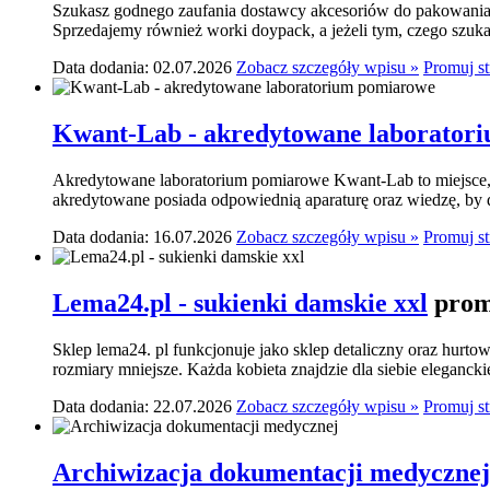
Szukasz godnego zaufania dostawcy akcesoriów do pakowania? 
Sprzedajemy również worki doypack, a jeżeli tym, czego szukasz,
Data dodania: 02.07.2026
Zobacz szczegóły wpisu »
Promuj s
Kwant-Lab - akredytowane laborator
Akredytowane laboratorium pomiarowe Kwant-Lab to miejsce, k
akredytowane posiada odpowiednią aparaturę oraz wiedzę, by do
Data dodania: 16.07.2026
Zobacz szczegóły wpisu »
Promuj s
Lema24.pl - sukienki damskie xxl
prom
Sklep lema24. pl funkcjonuje jako sklep detaliczny oraz hurtow
rozmiary mniejsze. Każda kobieta znajdzie dla siebie elegancki
Data dodania: 22.07.2026
Zobacz szczegóły wpisu »
Promuj s
Archiwizacja dokumentacji medycznej