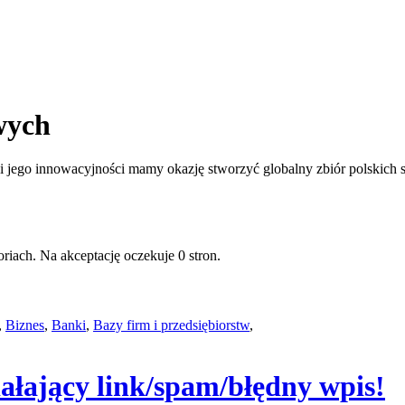
wych
jego innowacyjności mamy okazję stworzyć globalny zbiór polskich st
riach. Na akceptację oczekuje 0 stron.
,
Biznes
,
Banki
,
Bazy firm i przedsiębiorstw
,
iałający link/spam/błędny wpis!