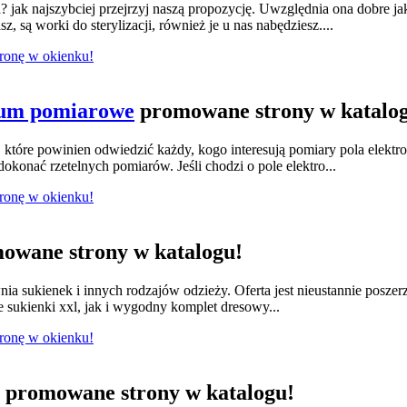
jak najszybciej przejrzyj naszą propozycję. Uwzględnia ona dobre ja
 są worki do sterylizacji, również je u nas nabędziesz....
tronę w okienku!
ium pomiarowe
promowane strony w katalo
tóre powinien odwiedzić każdy, kogo interesują pomiary pola elektr
konać rzetelnych pomiarów. Jeśli chodzi o pole elektro...
tronę w okienku!
owane strony w katalogu!
nia sukienek i innych rodzajów odzieży. Oferta jest nieustannie posze
e sukienki xxl, jak i wygodny komplet dresowy...
tronę w okienku!
promowane strony w katalogu!