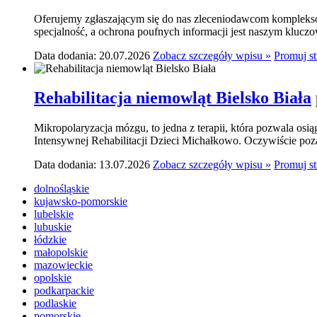
Oferujemy zgłaszającym się do nas zleceniodawcom komplekso
specjalność, a ochrona poufnych informacji jest naszym klucz
Data dodania: 20.07.2026
Zobacz szczegóły wpisu »
Promuj s
Rehabilitacja niemowląt Bielsko Biała
Mikropolaryzacja mózgu, to jedna z terapii, która pozwala osi
Intensywnej Rehabilitacji Dzieci Michałkowo. Oczywiście poza
Data dodania: 13.07.2026
Zobacz szczegóły wpisu »
Promuj s
dolnośląskie
kujawsko-pomorskie
lubelskie
lubuskie
łódzkie
małopolskie
mazowieckie
opolskie
podkarpackie
podlaskie
pomorskie