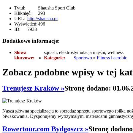
Tytuł:
Shausha Sport Club
Kliknięć:
293
URL:
http://shausha.pl
Wyświetleń:
496
ID:
7938
Dodatkowe informacje:
Słowa
squash, elektrostymulacja mięśni, wellness
kluczowe:
Kategorie:
Sportowo
»
Fitness i aerobic
Zobacz podobne wpisy w tej kat
Trenujesz Kraków »
Stronę dodano: 01.06.
Nasza główna specjalizacja to sprzedaż sprzętu sportowego (piłka n
biwakowania. Dysponujemy wytrzymałymi materacami gimnastyczny
Rowertour.com Bydgoszcz »
Stronę dodano