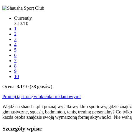
Currently
3.13/10
1
2
3
4
5
6
7
8
9
10
Ocena:
3.1
/10 (38 głosów)
Promuj tą stronę w okienku reklamowym!
Wejdź na shausha.pl i poznaj wyjątkowy klub sportowy, gdzie znajdz
gimnastyczne, squash, badminton, tenis, trening personalny? Co tylko
każda osoba znajdzie swoją wymarzoną formę aktywności. Nie wahaj si
Szczegóły wpisu: