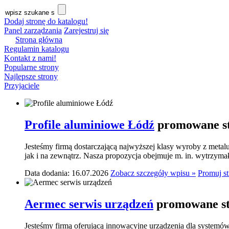
Dodaj stronę do katalogu!
Panel zarządzania
Zarejestruj się
Strona główna
Regulamin katalogu
Kontakt z nami!
Popularne strony
Najlepsze strony
Przyjaciele
Profile aluminiowe Łódź
promowane st
Jesteśmy firmą dostarczającą najwyższej klasy wyroby z meta
jak i na zewnątrz. Nasza propozycja obejmuje m. in. wytrzymał
Data dodania: 16.07.2026
Zobacz szczegóły wpisu »
Promuj s
Aermec serwis urządzeń
promowane st
Jesteśmy firmą oferującą innowacyjne urządzenia dla systemó