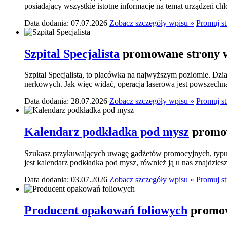
posiadający wszystkie istotne informacje na temat urządzeń ch
Data dodania: 07.07.2026
Zobacz szczegóły wpisu »
Promuj s
Szpital Specjalista
promowane strony w
Szpital Specjalista, to placówka na najwyższym poziomie. Dzia
nerkowych. Jak więc widać, operacja laserowa jest powszechn
Data dodania: 28.07.2026
Zobacz szczegóły wpisu »
Promuj s
Kalendarz podkładka pod mysz
promow
Szukasz przykuwających uwagę gadżetów promocyjnych, typu p
jest kalendarz podkładka pod mysz, również ją u nas znajdziesz.
Data dodania: 03.07.2026
Zobacz szczegóły wpisu »
Promuj s
Producent opakowań foliowych
promow