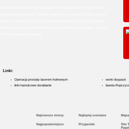
holowanie
usuwanie prostaty laserem
katalog www
katalog stron
,
,
,
,
darmowy katalog stron
katalog
laserowe usuwanie prostaty
pomoc
,
,
,
drogowa
katalog stron www
moderowany katalog stron
darmowy
,
,
,
katalog
katalog stron internetowych
bezpłatny katalog stron
zielona
,
,
,
herbata
bezpłatny katalog
,
Linki:
Operacja prostaty laserem holmowym
worki doypack
linki hamulcowe dorabianie
laweta Ropczyc
Najnowsze strony
Najlepiej oceniane
Mapa
Najpopularniejsze
Przyjaciele
Site
Page