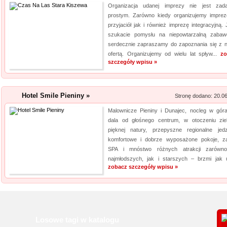
Organizacja udanej imprezy nie jest zad
prostym. Zarówno kiedy organizujemy imprez
przyjaciół jak i również imprezę integracyjną. 
szukacie pomysłu na niepowtarzalną zabaw
serdecznie zapraszamy do zapoznania się z 
ofertą. Organizujemy od wielu lat spływ...
zo
szczegóły wpisu »
Hotel Smile Pieniny »
Stronę dodano: 20.0
Malownicze Pieniny i Dunajec, nocleg w gór
dala od głośnego centrum, w otoczeniu ziel
pięknej natury, przepyszne regionalne jedz
komfortowe i dobrze wyposażone pokoje, za
SPA i mnóstwo różnych atrakcji zarówn
najmłodszych, jak i starszych – brzmi jak ur
zobacz szczegóły wpisu »
Losowe tagi w katalogu