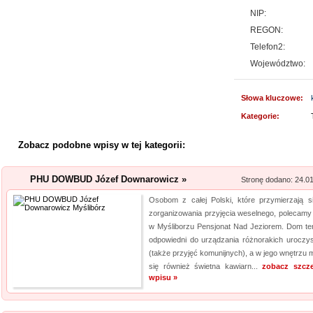
NIP:
Oferujemy zgłaszającym się 
REGON:
archiwizacyjne. Dzięki nam Tw
Archiwizacja dokumentów księ
Telefon2:
informacji jest naszym klucz
Województwo:
jakim jest ...
Słowa kluczowe:
Kwant-Lab - akred
Kategorie:
Akredytowane laboratorium po
Zobacz podobne wpisy w tej kategorii:
odwiedzić każdy, kogo intere
środowisku pracy i nie tylko.
PHU DOWBUD Józef Downarowicz »
Stronę dodano: 24.0
aparaturę oraz wiedzę, by dok
Osobom z całej Polski, które przymierzają s
elektro...
zorganizowania przyjęcia weselnego, polecamy 
w Myśliborzu Pensjonat Nad Jeziorem. Dom ten
Aermec serwis urz
odpowiedni do urządzania różnorakich uroczys
(także przyjęć komunijnych), a w jego wnętrzu m
Jesteśmy firmą oferującą inno
się również świetna kawiarn...
zobacz szcz
Obsługujemy też serwis urząd
wpisu »
nas pracownicy to wykwalifiko
informacje na temat urządzeń 