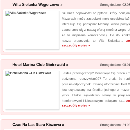
wyn...
Villa Sielanka Węgorzewo »
Stronę dodano: 02.0
Szukasz odpowiedzi na pytanie, który pensjon
Kalendarz podkład
Mazurach może zaspokoić moje oczekiwania? 
interesuje Cię pensjonat Mazury, warto pomyś
Szukasz przykuwających uwag
zapoznaniu się z naszą ofertą (można wręcz d
mysz? Niezwłocznie zapoznaj 
że to niepisana konieczność). Co do konkr
myszki dla graczy, a jeżeli ty
nasza propozycja to Villa Sielanka....
zo
mysz, również ją u nas znajdzi
szczegóły wpisu »
jakośc...
Lema24.pl - sukienk
Hotel Marina Club Gietrzwałd »
Stronę dodano: 08.0
Sklep lema24. pl funkcjonuje j
Jesteś przemęczony? Denerwuje Cię praca i 
codzienna rzeczywistość? To znak, że nad
innych rodzajów odzieży. Ofer
pora na odpoczynek i zmianę otoczenia! Hotel M
Jest to zarówno odzież damska 
jest usytuowany na środku jednego z mazur
znajdzie dla siebie eleganckie 
jezior. Bliskie sąsiedztwo natury w połącze
komfortowymi i luksusowymi pokojami za...
zo
szczegóły wpisu »
Czas Na Las Stara Kiszewa »
Stronę dodano: 24.0