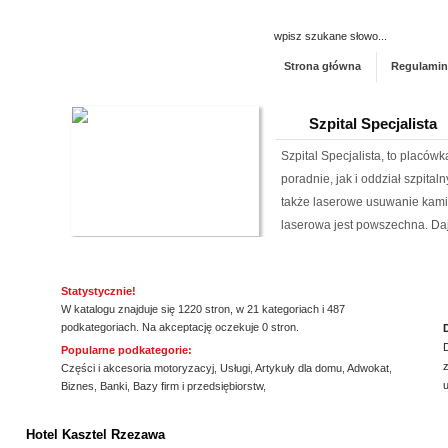
Strona główna
Regulamin
Szpital Specjalista
Szpital Specjalista, to placó
poradnie, jak i oddział szpita
także laserowe usuwanie kami
laserowa jest powszechna. Daj
Producent opakowa
Statystycznie!
Szukasz godnego zaufania dos
W katalogu znajduje się 1220 stron, w 21 kategoriach i 487
przejrzyj naszą propozycję. U
podkategoriach. Na akceptację oczekuje 0 stron.
pasteryzacji i szereg innych 
Popularne podkategorie:
z
jeżeli tym, czego szukasz, są wo
Części i akcesoria motoryzacyj
,
Usługi
,
Artykuły dla domu
,
Adwokat
,
Biznes
,
Banki
,
Bazy firm i przedsiębiorstw
,
Profile aluminiowe
ssssssssssssss
Hotel Kasztel Rzezawa
Jesteśmy firmą dostarczającą 