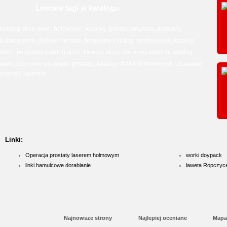
Losowe tagi w katalogu
katalog stron www
holowanie
katalog
pomoc drogowa
darmowy
,
,
,
,
katalog stron
zielona herbata
bezpłatny katalog
moderowany katalog
,
,
,
stron
bezpłatny katalog stron
katalog stron
darmowy katalog
katalog
,
,
,
,
www
laserowe usuwanie prostaty
katalog stron internetowych
usuwanie
,
,
,
prostaty laserem
Linki:
Operacja prostaty laserem holmowym
worki doypack
linki hamulcowe dorabianie
laweta Ropczyc
Najnowsze strony
Najlepiej oceniane
Mapa