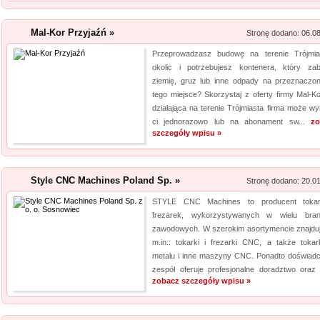
elektro...
Mal-Kor Przyjaźń »
Stronę dodano: 06.0
Archiwizacja dokum
Przeprowadzasz budowę na terenie Trójmia
Oferujemy zgłaszającym się 
okolic i potrzebujesz kontenera, który zab
archiwizacyjne. Dzięki nam Tw
ziemię, gruz lub inne odpady na przeznaczo
Archiwizacja dokumentów księ
tego miejsce? Skorzystaj z oferty firmy Mal-Ko
działająca na terenie Trójmiasta firma może wy
informacji jest naszym klucz
ci jednorazowo lub na abonament sw...
zo
jakim jest ...
szczegóły wpisu »
Profile aluminiowe
Jesteśmy firmą dostarczającą 
Style CNC Machines Poland Sp. »
Stronę dodano: 20.0
napraw. Prowadzony przez nas 
STYLE CNC Machines to producent tokar
produktów, przydatnych tak sa
frezarek, wykorzystywanych w wielu bra
obejmuje m. in. wytrzymałe wkr
zawodowych. W szerokim asortymencie znajduj
m.in.: tokarki i frezarki CNC, a także tokar
metalu i inne maszyny CNC. Ponadto doświad
zespół oferuje profesjonalne doradztwo oraz s
zobacz szczegóły wpisu »