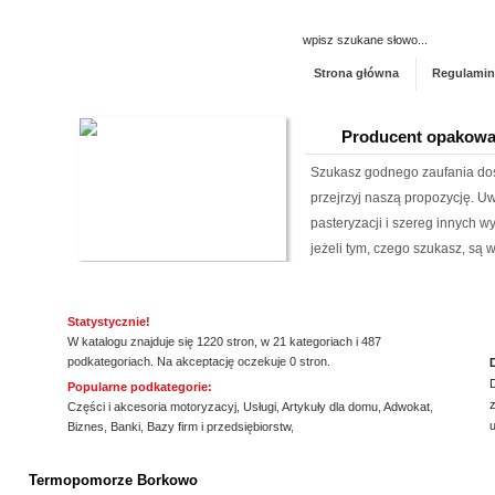
Strona główna
Regulamin
Producent opakowa
Szukasz godnego zaufania dos
przejrzyj naszą propozycję. U
pasteryzacji i szereg innych 
jeżeli tym, czego szukasz, są wo
Kalendarz podkład
Statystycznie!
Szukasz przykuwających uwag
W katalogu znajduje się 1220 stron, w 21 kategoriach i 487
mysz? Niezwłocznie zapoznaj 
podkategoriach. Na akceptację oczekuje 0 stron.
myszki dla graczy, a jeżeli ty
Popularne podkategorie:
z
mysz, również ją u nas znajdzi
Części i akcesoria motoryzacyj
,
Usługi
,
Artykuły dla domu
,
Adwokat
,
Biznes
,
Banki
,
Bazy firm i przedsiębiorstw
,
jakośc...
ssssssssssssss
HYDRO-PLAN Makó
Termopomorze Borkowo