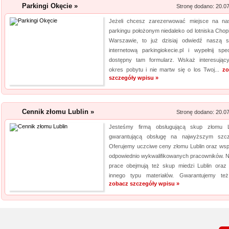
Parkingi Okęcie »
Stronę dodano: 20.0
Jeżeli chcesz zarezerwować miejsce na n
parkingu położonym niedaleko od lotniska Chop
Warszawie, to już dzisiaj odwiedź naszą s
internetową parkingiokecie.pl i wypełnij spec
dostępny tam formularz. Wskaż interesując
okres pobytu i nie martw się o los Twoj...
zo
szczegóły wpisu »
Cennik złomu Lublin »
Stronę dodano: 20.0
Jesteśmy firmą obsługującą skup złomu L
gwarantującą obsługę na najwyższym szcz
Oferujemy uczciwe ceny złomu Lublin oraz wsp
odpowiednio wykwalifikowanych pracowników. 
prace obejmują też skup miedzi Lublin oraz 
innego typu materiałów. Gwarantujemy też
zobacz szczegóły wpisu »