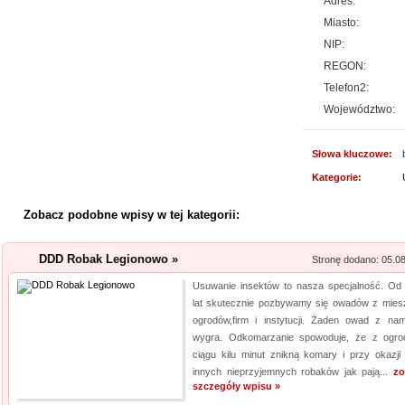
Adres:
Jesteśmy firmą oferującą inno
Miasto:
Obsługujemy też serwis urząd
NIP:
nas pracownicy to wykwalifiko
REGON:
informacje na temat urządzeń 
Telefon2:
wyn...
Województwo:
Rehabilitacja niemo
Słowa kluczowe:
Mikropolaryzacja mózgu, to jed
Kategorie:
o powrót do pełnej sprawności 
nieinwazyjna. Wykonuje ją Ośr
Zobacz podobne wpisy w tej kategorii:
Michałkowo. Oczywiście poza t
dopasowan...
DDD Robak Legionowo »
Stronę dodano: 05.0
Usuwanie insektów to nasza specjalność. Od 
Kwant-Lab - akred
lat skutecznie pozbywamy się owadów z mies
ogrodów,firm i instytucji. Żaden owad z nam
Akredytowane laboratorium po
wygra. Odkomarzanie spowoduje, że z ogr
odwiedzić każdy, kogo intere
ciągu kilu minut znikną komary i przy okazji 
innych nieprzyjemnych robaków jak pają...
zo
środowisku pracy i nie tylko.
szczegóły wpisu »
aparaturę oraz wiedzę, by dok