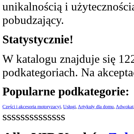
unikalnością i użyteczności
pobudzający.
Statystycznie!
W katalogu znajduje się 122
podkategoriach. Na akceptac
Popularne podkategorie:
Części i akcesoria motoryzacyj
,
Usługi
,
Artykuły dla domu
,
Adwokat
ssssssssssssss