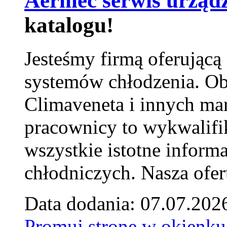
Aermec serwis urząd
katalogu!
Jesteśmy firmą oferującą
systemów chłodzenia. Ob
Climaveneta i innych ma
pracownicy to wykwalifi
wszystkie istotne inform
chłodniczych. Nasza ofer
Data dodania: 07.07.202
Promuj stronę w okienku