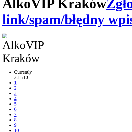
AlkoVIP Kraków
Zgło
link/spam/błędny wpi
Currently
3.11/10
1
2
3
4
5
6
7
8
9
10