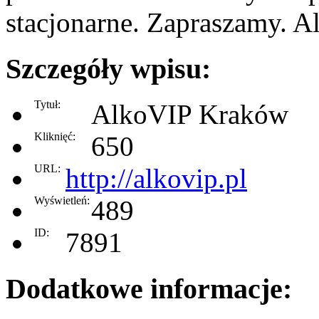
stacjonarne. Zapraszamy. A
Szczegóły wpisu:
Tytuł:
AlkoVIP Kraków
Kliknięć:
650
URL:
http://alkovip.pl
Wyświetleń:
489
ID:
7891
Dodatkowe informacje: