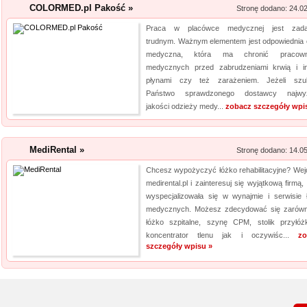
COLORMED.pl Pakość »
Stronę dodano: 24.0
Praca w placówce medycznej jest zada
trudnym. Ważnym elementem jest odpowiednia 
medyczna, która ma chronić pracown
medycznych przed zabrudzeniami krwią i i
płynami czy też zarażeniem. Jeżeli szu
Państwo sprawdzonego dostawcy najwyż
jakości odzieży medy...
zobacz szczegóły wpi
MediRental »
Stronę dodano: 14.0
Chcesz wypożyczyć łóżko rehabilitacyjne? Wej
medirental.pl i zainteresuj się wyjątkową firmą,
wyspecjalizowała się w wynajmie i serwisie 
medycznych. Możesz zdecydować się zarów
łóżko szpitalne, szynę CPM, stolik przyłóż
koncentrator tlenu jak i oczywiśc...
zo
szczegóły wpisu »