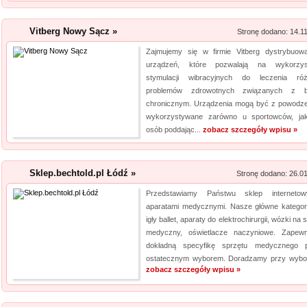
Kalendarz podkład
Vitberg Nowy Sącz »
Stronę dodano: 14.1
Szukasz przykuwających uwag
Zajmujemy się w firmie Vitberg dystrybuow
mysz? Niezwłocznie zapoznaj 
urządzeń, które pozwalają na wykorzys
myszki dla graczy, a jeżeli ty
stymulacji wibracyjnych do leczenia ró
mysz, również ją u nas znajdzi
problemów zdrowotnych związanych z b
chronicznym. Urządzenia mogą być z powodz
jakośc...
wykorzystywane zarówno u sportowców, ja
osób poddając...
zobacz szczegóły wpisu »
Sklep.bechtold.pl Łódź »
Stronę dodano: 26.0
Przedstawiamy Państwu sklep interneto
aparatami medycznymi. Nasze główne kategor
igły ballet, aparaty do elektrochirurgii, wózki na 
medyczny, oświetlacze naczyniowe. Zapew
dokładną specyfikę sprzętu medycznego 
ostatecznym wyborem. Doradzamy przy wybor
zobacz szczegóły wpisu »