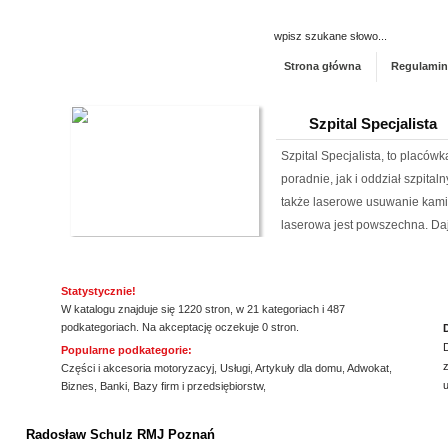
Strona główna
Regulamin
Szpital Specjalista
Szpital Specjalista, to placó
poradnie, jak i oddział szpita
także laserowe usuwanie kami
laserowa jest powszechna. Daj
Producent opakowa
Statystycznie!
Szukasz godnego zaufania dos
W katalogu znajduje się 1220 stron, w 21 kategoriach i 487
przejrzyj naszą propozycję. U
podkategoriach. Na akceptację oczekuje 0 stron.
pasteryzacji i szereg innych 
Popularne podkategorie:
z
jeżeli tym, czego szukasz, są wo
Części i akcesoria motoryzacyj
,
Usługi
,
Artykuły dla domu
,
Adwokat
,
Biznes
,
Banki
,
Bazy firm i przedsiębiorstw
,
Archiwizacja dokum
ssssssssssssss
Radosław Schulz RMJ Poznań
Oferujemy zgłaszającym się 