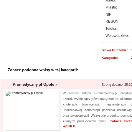
Adres:
Sklep lema24. pl funkcjonuje j
Miasto:
innych rodzajów odzieży. Ofer
NIP:
Jest to zarówno odzież damska 
REGON:
znajdzie dla siebie eleganckie 
Telefon:
Województwo:
Kwant-Lab - akred
Słowa kluczowe:
Akredytowane laboratorium po
Kategorie:
odwiedzić każdy, kogo intere
środowisku pracy i nie tylko.
Zobacz podobne wpisy w tej kategorii:
aparaturę oraz wiedzę, by dok
elektro...
Promedyczny.pl Opole »
Stronę dodano: 25.1
Rehabilitacja niemo
W ofercie sklepu Promedyczny.pl znajduj
szeroki wybór sprzętów i urządzeń do: elektrote
Mikropolaryzacja mózgu, to jed
krioterapii, laseroterapii, magnetoterapii, te
o powrót do pełnej sprawności 
uderzeniowej, sonoterapii (leczenia ultradźwię
nieinwazyjna. Wykonuje ją Ośr
oraz światłoterapii. Wszystkie produkty pochod
znanych producentów, gwar...
zobacz szcz
Michałkowo. Oczywiście poza t
wpisu »
dopasowan...