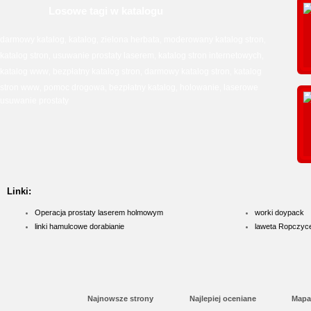
Losowe tagi w katalogu
darmowy katalog
katalog
zielona herbata
moderowany katalog stron
,
,
,
,
katalog stron
usuwanie prostaty laserem
katalog stron internetowych
,
,
,
katalog www
bezpłatny katalog stron
darmowy katalog stron
katalog
,
,
,
stron www
pomoc drogowa
bezpłatny katalog
holowanie
laserowe
,
,
,
,
usuwanie prostaty
Linki:
Operacja prostaty laserem holmowym
worki doypack
linki hamulcowe dorabianie
laweta Ropczyc
Najnowsze strony
Najlepiej oceniane
Mapa