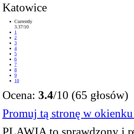
Currently
3.37/10
1
2
3
4
5
6
7
8
9
10
Ocena:
3.4
/10 (65 głosów)
Promuj tą stronę w okienk
PLAWIA to sprawdzony i r