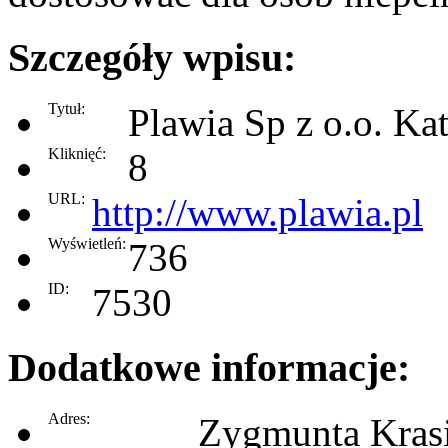
Szczegóły wpisu:
Tytuł:
Plawia Sp z o.o. Ka
Kliknięć:
8
URL:
http://www.plawia.pl
Wyświetleń:
736
ID:
7530
Dodatkowe informacje:
Adres:
Zygmunta Kras