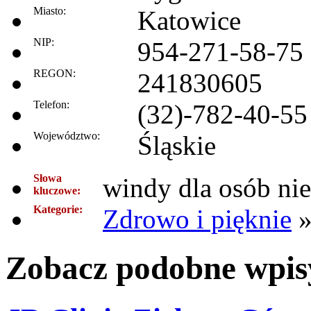
Miasto:
Katowice
NIP:
954-271-58-75
REGON:
241830605
Telefon:
(32)-782-40-55
Województwo:
Śląskie
Słowa
windy dla osób ni
kluczowe:
Kategorie:
Zdrowo i pięknie
Zobacz podobne wpisy