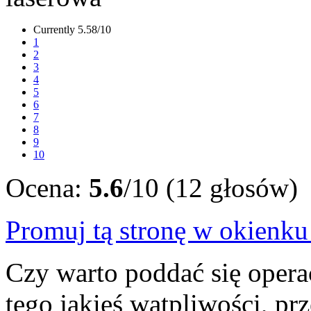
Currently 5.58/10
1
2
3
4
5
6
7
8
9
10
Ocena:
5.6
/10 (12 głosów)
Promuj tą stronę w okienk
Czy warto poddać się operac
tego jakieś wątpliwości, pr