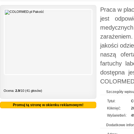
Praca w pla
jest odpow
medycznych
zarażeniem.
jakości odzi
naszą ofer
fartuchy la
dostępna je
COLORMED.
Ocena:
2.9
/10 (41 głosów)
Szczegóły wpisu
Tytuł:
C
Promuj tą stronę w okienku reklamowym!
Kliknięć:
2
Wyświetleń:
4
Dodatkowe info