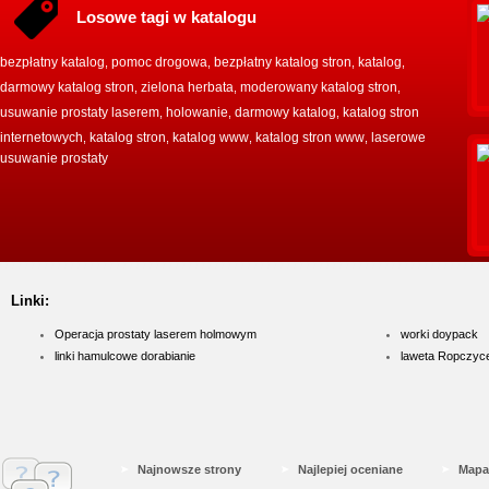
Losowe tagi w katalogu
bezpłatny katalog
pomoc drogowa
bezpłatny katalog stron
katalog
,
,
,
,
darmowy katalog stron
zielona herbata
moderowany katalog stron
,
,
,
usuwanie prostaty laserem
holowanie
darmowy katalog
katalog stron
,
,
,
internetowych
katalog stron
katalog www
katalog stron www
laserowe
,
,
,
,
usuwanie prostaty
Linki:
Operacja prostaty laserem holmowym
worki doypack
linki hamulcowe dorabianie
laweta Ropczyc
Najnowsze strony
Najlepiej oceniane
Mapa