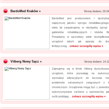
BardoMed Kraków »
Stronę dodano: 25.0
BardoMed jest producentem i dystrybut
najwyższej jakości sprzętu rehabilitacyjneg
wielu lat zaopatrujemy w niezbędny sprzęt 
gabinetów rehabilitacyjnych i klubów fit
Posiadamy w sprzedaży wiele skomplikow
urządzeń takich jak aparaty do dre
limfatyczneg...
zobacz szczegóły wpisu »
Vitberg Nowy Sącz »
Stronę dodano: 14.1
Zajmujemy się w firmie Vitberg dystrybuow
urządzeń, które pozwalają na wykorzys
stymulacji wibracyjnych do leczenia ró
problemów zdrowotnych związanych z b
chronicznym. Urządzenia mogą być z powodz
wykorzystywane zarówno u sportowców, ja
osób poddając...
zobacz szczegóły wpisu »