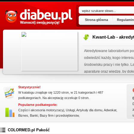
Strona główna
Regulamin
Kwant-Lab - akred
ogu!
.07.2026
Akredytowane laboratorium po
 wpisu »
odwiedzić każdy, kogo intere
środowisku pracy i nie tylko.
kienku!
aparaturę oraz wiedzę, by dok
elektro...
Statystycznie!
W katalogu znajduje się 1220 stron, w 21 kategoriach i 487
podkategoriach. Na akceptację oczekuje 0 stron.
Popularne podkategorie:
z
Części i akcesoria motoryzacyj
,
Usługi
,
Artykuły dla domu
,
Adwokat
,
Biznes
,
Banki
,
Bazy firm i przedsiębiorstw
,
ssssssssssssss
COLORMED.pl Pakość