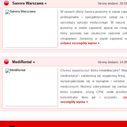
Sanora Warszawa »
Stronę dodano: 29.0
W ramach oferty Sanora jesteśmy w stanie zap
profesjonalne i specjalistyczne usługi na 
sprzedaży sprzętu medycznego. W naszej f
jesteśmy w stanie zapewnić aparat na chrap
który pozwala nas skuteczne radzenie so
chrapaniem. Jesteśmy w stanie zapewnić na
zobacz szczegóły wpisu »
MediRental »
Stronę dodano: 14.0
Chcesz wypożyczyć łóżko rehabilitacyjne? Wej
medirental.pl i zainteresuj się wyjątkową firmą,
wyspecjalizowała się w wynajmie i serwisie 
medycznych. Możesz zdecydować się zarów
łóżko szpitalne, szynę CPM, stolik przyłóż
koncentrator tlenu jak i oczywiśc...
zo
szczegóły wpisu »