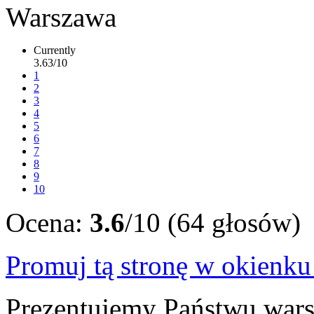
Currently
3.63/10
1
2
3
4
5
6
7
8
9
10
Ocena:
3.6
/10 (64 głosów)
Promuj tą stronę w okienk
Prezentujemy Państwu wars