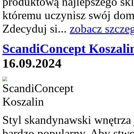
produktową najlepszego skl
któremu uczynisz swój dom 
Zdecyduj si...
zobacz szcze
ScandiConcept Koszali
16.09.2024
Styl skandynawski wnętrza j
bardzo popularny. Aby stwo