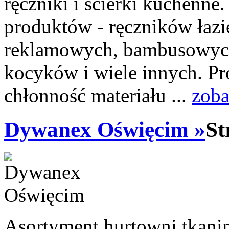
ręczniki i ścierki kuchenne
produktów - ręczników łaz
reklamowych, bambusowych 
kocyków i wiele innych. Pr
chłonność materiału ...
zoba
Dywanex Oświęcim »
St
Asortyment hurtowni tkani