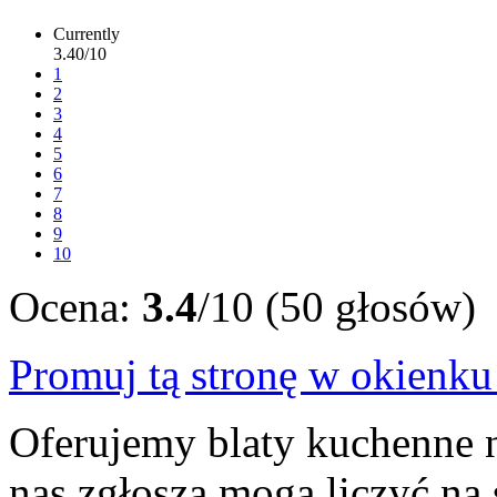
Currently
3.40/10
1
2
3
4
5
6
7
8
9
10
Ocena:
3.4
/10 (50 głosów)
Promuj tą stronę w okienk
Oferujemy blaty kuchenne n
nas zgłoszą mogą liczyć na 