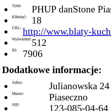
Tytuł:
PHUP danStone Pia
Kliknięć:
18
URL:
http://www.blaty-kuc
Wyświetleń:
512
ID:
7906
Dodatkowe informacje:
Adres:
Julianowska 24
Miasto:
Piaseczno
NIP:
123-085-04-64