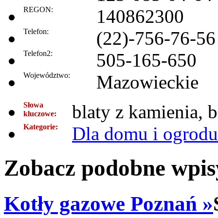
REGON:
140862300
Telefon:
(22)-756-76-56
Telefon2:
505-165-650
Województwo:
Mazowieckie
Słowa
blaty z kamienia, 
kluczowe:
Kategorie:
Dla domu i ogrodu
Zobacz podobne wpisy
Kotły gazowe Poznań »