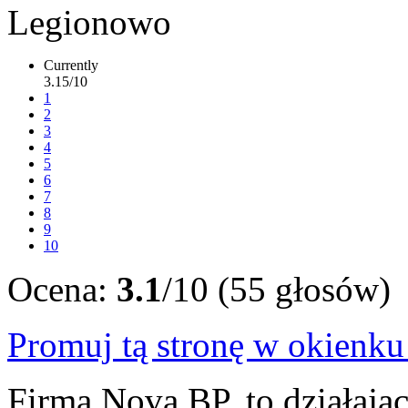
Currently
3.15/10
1
2
3
4
5
6
7
8
9
10
Ocena:
3.1
/10 (55 głosów)
Promuj tą stronę w okienk
Firma Nova BP, to działają