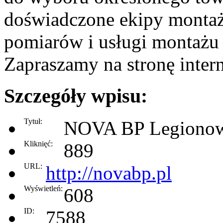
doświadczone ekipy montaż
pomiarów i usługi montażu 
Zapraszamy na stronę inte
Szczegóły wpisu:
Tytuł:
NOVA BP Legiono
Kliknięć:
889
URL:
http://novabp.pl
Wyświetleń:
608
ID:
7588