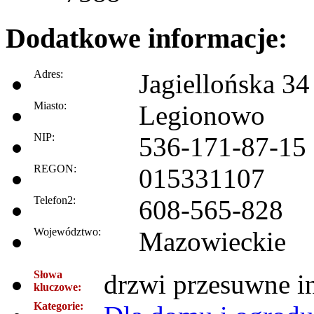
Dodatkowe informacje:
Adres:
Jagiellońska 34
Miasto:
Legionowo
NIP:
536-171-87-15
REGON:
015331107
Telefon2:
608-565-828
Województwo:
Mazowieckie
Słowa
drzwi przesuwne in
kluczowe:
Kategorie: