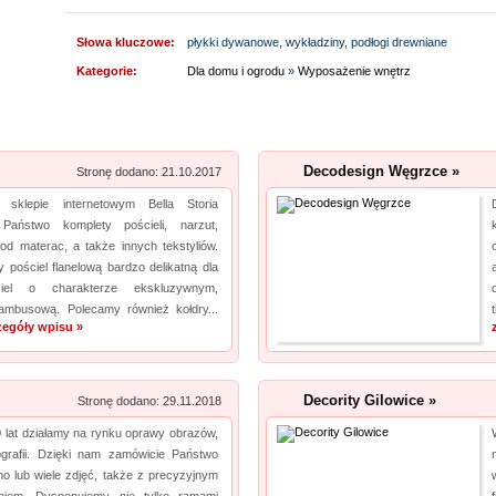
a jeżeli tym czego szukasz jest kalendarz podkładka pod mysz, również ją u nas
Słowa kluczowe:
płykki dywanowe, wykładziny, podłogi drewniane
znajdziesz. Nasze artykuły zrobione są z najlepszej jakośc...
Kategorie:
Dla domu i ogrodu
»
Wyposażenie wnętrz
Lema24.pl - sukienki damskie xxl
pro
Sklep lema24. pl funkcjonuje jako sklep detaliczny oraz hurtownia sukienek i innych
rodzajów odzieży. Oferta jest nieustannie poszerzana o nowe modele. Jest to zarówno
Decodesign Węgrzce »
Stronę dodano: 21.10.2017
odzież damska xxl, jak i rozmiary mniejsze. Każda kobieta znajdzie dla siebie eleganckie
klepie internetowym Bella Storia
sukienki xxl, jak i wygodny komplet dresowy...
 Państwo komplety pościeli, narzut,
od materac, a także innych tekstyliów.
Aermec serwis urządzeń
pro
 pościel flanelową bardzo delikatną dla
ciel o charakterze ekskluzywnym,
Jesteśmy firmą oferującą innowacyjne urządzenia dla systemów chłodzenia. Obsługujemy
bambusową. Polecamy również kołdry...
też serwis urządzeń Climaveneta i innych marek. Reprezentujący nas pracownicy to
zegóły wpisu »
wykwalifikowani fachowcy, posiadający wszystkie istotne informacje na temat urządzeń
chłodniczych. Nasza oferta uwzględnia również wyn...
Decority Gilowice »
Stronę dodano: 29.11.2018
Kwant-Lab - akredytowane laboratorium pomiarowe
pro
 lat działamy na rynku oprawy obrazów,
ografii. Dzięki nam zamówicie Państwo
Akredytowane laboratorium pomiarowe Kwant-Lab to miejsce, które powinien odwiedzić
o lub wiele zdjęć, także z precyzyjnym
każdy, kogo interesują pomiary pola elektromagnetycznego w środowisku pracy i nie tylko.