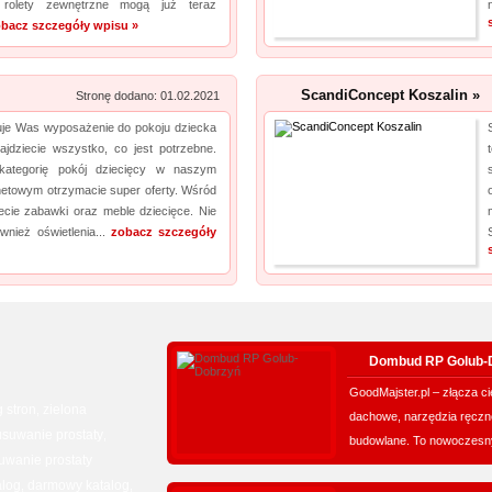
 rolety zewnętrzne mogą już teraz
bacz szczegóły wpisu »
ScandiConcept Koszalin »
Stronę dodano: 01.02.2021
suje Was wyposażenie do pokoju dziecka
ajdziecie wszystko, co jest potrzebne.
 kategorię pokój dziecięcy w naszym
rnetowym otrzymacie super oferty. Wśród
iecie zabawki oraz meble dziecięce. Nie
wnież oświetlenia...
zobacz szczegóły
Dombud RP Golub-
GoodMajster.pl – złącza ci
 stron
zielona
,
dachowe, narzędzia ręczne
usuwanie prostaty
,
budowlane. To nowoczesny
uwanie prostaty
alog
darmowy katalog
,
,