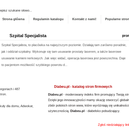
Dodaj stronę do ka
Strona główna
Regulamin katalogu
Kontakt z nami!
Popularne stro
Szpital Specjalista
pro
Szpital Specjalista, to placówka na najwyższym poziomie. Działają tam zarówno poradnie,
jak i oddział szpitalny. Wykonuje się tam usuwanie prostaty laserem, a także laserowe
usuwanie kamieni nerkowych. Jak więc widać, operacja laserowa jest powszechna. Daje
to pacjentom możliwość szybkiego powrotu d...
Archiwizacja dokumentacji medycznej
pro
Oferujemy zgłaszającym się do nas zleceniodawcom kompleksowe usługi archiwizacyjne.
Diabeu.pl - katalog stron firmowych
tegoriach i 487
Dzięki nam Twoje biuro zyska więcej wolnego miejsca. Archiwizacja dokumentów
tron.
Diabeu.pl
- moderowany indeks firm promujący Twoją str
księgowych to nasza specjalność, a ochrona poufnych informacji jest naszym kluczowym
Dzięki jego innowacyjności mamy okazję stworzyć global
zbiór polskich stron www, które wyróżniają się unikalności
kuły dla domu
wyzwaniem. Podejmiemy się również zadania, jakim jest ...
,
Adwokat
,
użytecznością.
Diabeu.pl
- diabelsko pobudzający.
Profile aluminiowe Łódź
pro
Zgłoś niedziałający li
Jesteśmy firmą dostarczającą najwyższej klasy wyroby z metalu i przybory do napraw.