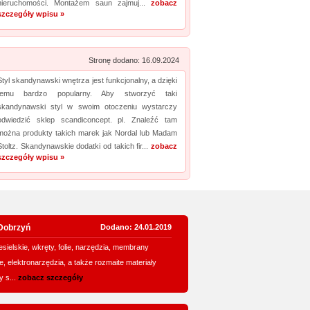
nieruchomości. Montażem saun zajmuj...
zobacz
szczegóły wpisu »
Stronę dodano: 16.09.2024
Styl skandynawski wnętrza jest funkcjonalny, a dzięki
temu bardzo popularny. Aby stworzyć taki
skandynawski styl w swoim otoczeniu wystarczy
odwiedzić sklep scandiconcept. pl. Znaleźć tam
można produkty takich marek jak Nordal lub Madam
Stoltz. Skandynawskie dodatki od takich fir...
zobacz
szczegóły wpisu »
Dobrzyń
Dodano: 24.01.2019
esielskie, wkręty, folie, narzędzia, membrany
, elektronarzędzia, a także rozmaite materiały
 s...
zobacz szczegóły