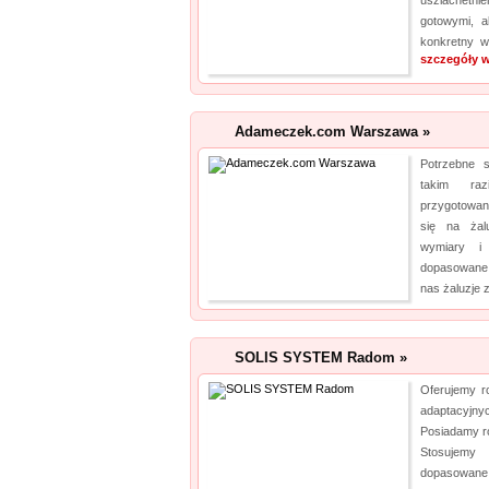
uszlachetni
gotowymi, a
konkretny w
szczegóły w
Adameczek.com Warszawa »
Potrzebne 
takim ra
przygotowan
się na żal
wymiary i
dopasowane 
nas żaluzje z
SOLIS SYSTEM Radom »
Oferujemy r
adaptacyjn
Posiadamy 
Stosujemy 
dopasowane