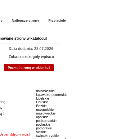
Panel zarządzania
Zarejestruj się
talogu!
ny
Najlepsze strony
Przyjaciele
mowane strony w katalogu!
Data dodania: 28.07.2026
Zobacz szczegóły wpisu »
Promuj stronę w okienku!
mowane strony w katalogu!
dolnośląskie
Data dodania: 20.07.2026
kujawsko-pomorskie
lubelskie
Zobacz szczegóły wpisu »
onę.
lubuskie
łódzkie
ny
małopolskie
Promuj stronę w okienku!
mazowieckie
ą i
opolskie
podkarpackie
podlaskie
mowane strony w katalogu!
pomorskie
śląskie
nk/spam/błędny wpis!
świętokrzyskie
Data dodania: 16.07.2026