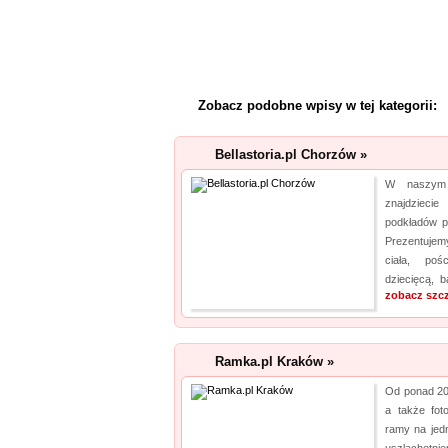
Zobacz podobne wpisy w tej kategorii:
Bellastoria.pl Chorzów »
W naszym s
znajdziecie
podkładów p
Prezentujemy
ciała, poś
dziecięcą, 
zobacz szc
Ramka.pl Kraków »
Od ponad 20
a także fot
ramy na jedn