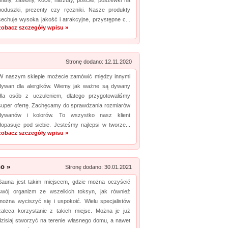
firany, zasłony, koce, narzuty, pościel, poszewki na
poduszki, prezenty czy ręczniki. Nasze produkty
Promuj stronę w okienku!
cechuje wysoka jakość i atrakcyjne, przystępne c...
zobacz szczegóły wpisu »
Stronę dodano: 12.11.2020
W naszym sklepie możecie zamówić między innymi
dywan dla alergików. Wiemy jak ważne są dywany
dla osób z uczuleniem, dlatego przygotowaliśmy
super ofertę. Zachęcamy do sprawdzania rozmiarów
dywanów i kolorów. To wszystko nasz klient
dopasuje pod siebie. Jesteśmy najlepsi w tworze...
zobacz szczegóły wpisu »
no »
Stronę dodano: 30.01.2021
Sauna jest takim miejscem, gdzie można oczyścić
swój organizm ze wszelkich toksyn, jak również
można wyciszyć się i uspokoić. Wielu specjalistów
zaleca korzystanie z takich miejsc. Można je już
dzisiaj stworzyć na terenie własnego domu, a nawet