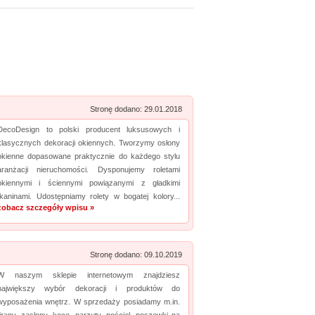
Zobacz szczegóły wpisu »
Promuj stronę w okienku!
mowane strony w katalogu!
Data dodania: 22.07.2026
Zobacz szczegóły wpisu »
Stronę dodano: 29.01.2018
Promuj stronę w okienku!
DecoDesign to polski producent luksusowych i
klasycznych dekoracji okiennych. Tworzymy osłony
okienne dopasowane praktycznie do każdego stylu
mowane strony w katalogu!
aranżacji nieruchomości. Dysponujemy roletami
okiennymi i ściennymi powiązanymi z gładkimi
Data dodania: 07.07.2026
tkaninami. Udostępniamy rolety w bogatej kolory...
Zobacz szczegóły wpisu »
zobacz szczegóły wpisu »
Promuj stronę w okienku!
Stronę dodano: 09.10.2019
mowane strony w katalogu!
W naszym sklepie internetowym znajdziesz
największy wybór dekoracji i produktów do
Data dodania: 16.07.2026
wyposażenia wnętrz. W sprzedaży posiadamy m.in.
Zobacz szczegóły wpisu »