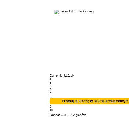
Currently 3.15/10
1
2
3
4
5
6
7
Promuj tą stronę w okienku reklamowym
8
9
10
Ocena:
3.1
/10 (62 głosów)