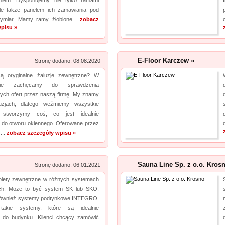
eniem. Dysponujemy nie tylko ramami
Laboratorium akredytowane posiada odpowiednią aparaturę oraz wiedzę, by dokonać
le także panelem ich zamawiania pod
ymiar. Mamy ramy żłobione...
zobacz
rzetelnych pomiarów. Jeśli chodzi o pole elektro...
pisu »
E-Floor Karczew »
Stronę dodano: 08.08.2020
są oryginalne żaluzje zewnętrzne? W
zie zachęcamy do sprawdzenia
ych ofert przez naszą firmę. My znamy
uzjach, dlatego weźmiemy wszystkie
 stworzymy coś, co jest idealnie
do otworu okiennego. Oferowane przez
...
zobacz szczegóły wpisu »
Sauna Line Sp. z o.o. Kros
Stronę dodano: 06.01.2021
olety zewnętrzne w różnych systemach
ych. Może to być system SK lub SKO.
również systemy podtynkowe INTEGRO.
takie systemy, które są idealnie
 do budynku. Klienci chcący zamówić