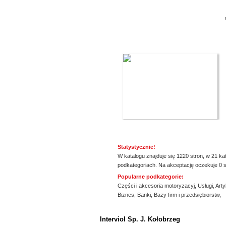
Statystycznie!
W katalogu znajduje się 1220 stron, w 21 ka
podkategoriach. Na akceptację oczekuje 0 s
Popularne podkategorie:
Części i akcesoria motoryzacyj
,
Usługi
,
Arty
Biznes
,
Banki
,
Bazy firm i przedsiębiorstw
,
ssssssssssssss
Interviol Sp. J. Kołobrzeg