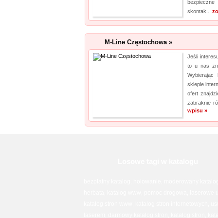
bezpieczne
skontak...
zo
M-Line Częstochowa »
Jeśli intere
to u nas zn
Wybierając
sklepie inte
ofert znajdz
zabraknie ró
wpisu »
Losowe tagi w katalogu
bezpłatny katalog
holowanie
moderowany katalog
,
,
herbata
katalog www
pomoc drogowa
laserowe 
,
,
,
katalog stron www
katalog stron internetowych
us
,
,
laserem
darmowy katalog stron
katalog stron
kat
,
,
,