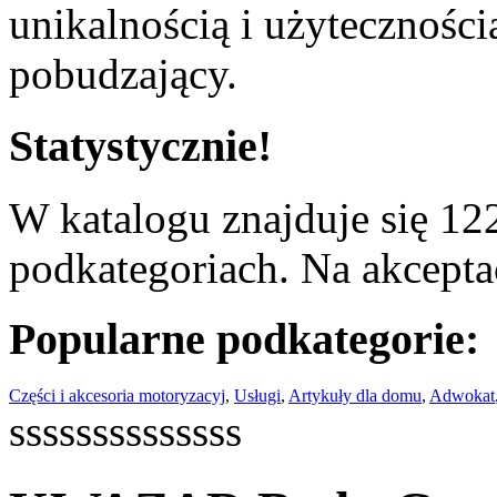
unikalnością i użyteczności
pobudzający.
Statystycznie!
W katalogu znajduje się 122
podkategoriach. Na akceptac
Popularne podkategorie:
Części i akcesoria motoryzacyj
,
Usługi
,
Artykuły dla domu
,
Adwokat
ssssssssssssss