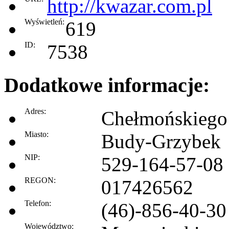
http://kwazar.com.pl
Wyświetleń:
619
ID:
7538
Dodatkowe informacje:
Adres:
Chełmońskiego
Miasto:
Budy-Grzybek
NIP:
529-164-57-08
REGON:
017426562
Telefon:
(46)-856-40-30
Województwo: