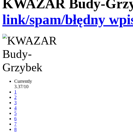
KWAZAR Budy-Grz
link/spam/błędny wpi
Currently
3.37/10
1
2
3
4
5
6
7
8