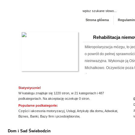
Strona główna
Regulamin
Rehabilitacja niemo
Mikropolaryzacja mózgu, to jed
o powrót do pełnej sprawności 
nieinwazyjna. Wykonuje ją Ośr
Michałkowo. Oczywiście poza t
dopasowan...
Szpital Specjalista
Statystycznie!
W katalogu znajduje się 1220 stron, w 21 kategoriach i 487
Szpital Specjalista, to placó
podkategoriach. Na akceptację oczekuje 0 stron.
poradnie, jak i oddział szpita
Popularne podkategorie:
z
także laserowe usuwanie kami
Części i akcesoria motoryzacyj
,
Usługi
,
Artykuły dla domu
,
Adwokat
,
Biznes
,
Banki
,
Bazy firm i przedsiębiorstw
,
laserowa jest powszechna. Daj
ssssssssssssss
Lema24.pl - sukienk
Dom i Sad Świebodzin