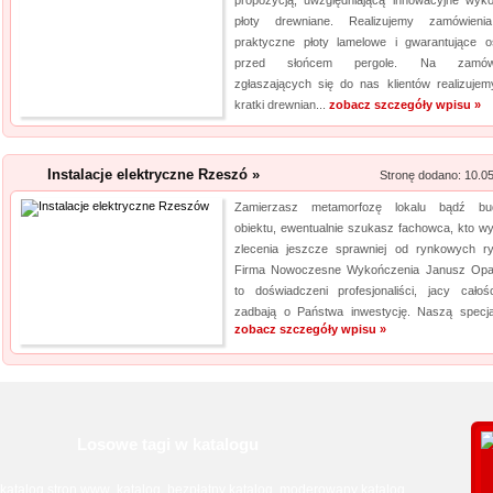
propozycją, uwzględniającą innowacyjne wyk
płoty drewniane. Realizujemy zamówien
praktyczne płoty lamelowe i gwarantujące o
przed słońcem pergole. Na zamówi
zgłaszających się do nas klientów realizujem
kratki drewnian...
zobacz szczegóły wpisu »
Instalacje elektryczne Rzeszó »
Stronę dodano: 10.0
Zamierzasz metamorfozę lokalu bądź bu
obiektu, ewentualnie szukasz fachowca, kto w
zlecenia jeszcze sprawniej od rynkowych ry
Firma Nowoczesne Wykończenia Janusz Opal
to doświadczeni profesjonaliści, jacy całoś
zadbają o Państwa inwestycję. Naszą specjal
zobacz szczegóły wpisu »
Losowe tagi w katalogu
katalog stron www
katalog
bezpłatny katalog
moderowany katalog
,
,
,