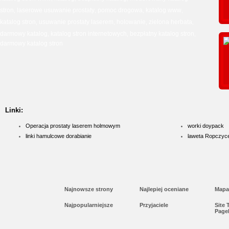
stron
laserowe usuwanie prostaty
pomoc drogowa
katalog www
,
,
,
,
katalog stron
usuwanie prostaty laserem
holowanie
zielona herbata
,
,
,
,
darmowy katalog
katalog stron internetowych
bezpłatny katalog stron
,
,
,
darmowy katalog stron
Linki:
Operacja prostaty laserem holmowym
worki doypack
linki hamulcowe dorabianie
laweta Ropczyc
Najnowsze strony
Najlepiej oceniane
Mapa
Najpopularniejsze
Przyjaciele
Site
Page