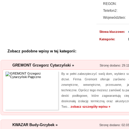
REGON:
Producent opakowa
Telefon2:
Szukasz godnego zaufania dos
Województwo:
przejrzyj naszą propozycję. U
pasteryzacji i szereg innych 
Słowa kluczowe:
jeżeli tym, czego szukasz, są wo
Kategorie:
Profile aluminiowe
Zobacz podobne wpisy w tej kategorii:
Jesteśmy firmą dostarczającą 
napraw. Prowadzony przez nas 
GREMONT Grzegorz Cytarzyński »
Stronę dodano: 29.1
produktów, przydatnych tak sa
By w pełni zabezpieczyć swój dom, wybierz so
obejmuje m. in. wytrzymałe wkr
drzwi. Firma Gremont oferuje zarówno 
zewnętrzne, wewnętrzne, przesuwne, j
Aermec serwis urz
techniczne. Oprócz tego możesz zamówić tu pan
deski podłogowe, które zagwarantują cie
Jesteśmy firmą oferującą inno
doskonałą izolację termiczną oraz akustyc
Obsługujemy też serwis urząd
Two...
zobacz szczegóły wpisu »
nas pracownicy to wykwalifiko
informacje na temat urządzeń 
KWAZAR Budy-Grzybek »
Stronę dodano: 02.0
wyn...