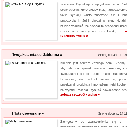
Interesuje Cię sklep z opryskiwaczami? Zad
Kalendarz podkład
sobie pytanie, które sklepy mają najlepsze ofer
takiej sytuacji warto zapoznać się z na
Szukasz przykuwających uwag
propozycjami. Jeśli chodzi o atuty działaln
mysz? Niezwłocznie zapoznaj 
musisz wiedzieć, że Kwazar to przewodni prod
myszki dla graczy, a jeżeli ty
(rzecz jasna mamy na myśli Polskę)....
zo
szczegóły wpisu »
mysz, również ją u nas znajdzi
jakośc...
Twojakuchnia.eu Jabłonna »
Stronę dodano: 11.0
Kuchnia jest sercem każdego domu. Zadbaj 
aby była ona zaprojektowana w harmonijny sp
TwojaKuchnia.eu to studio mebli kuchenn
Legionowa, które od lat zajmuje się pomia
projektami, produkcja i montażem mebli kuche
na wymiar. Możesz zyskać nowoczesne prod
zobacz szczegóły wpisu »
Płoty drewniane »
Stronę dodano: 14.1
Zachęcamy do zaznajomienia się z n