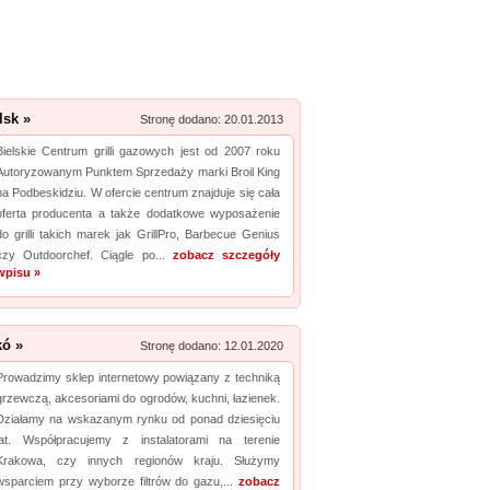
Zobacz szczegóły wpisu »
Promuj stronę w okienku!
mowane strony w katalogu!
lsk »
Stronę dodano: 20.01.2013
Data dodania: 29.06.2026
Bielskie Centrum grilli gazowych jest od 2007 roku
Zobacz szczegóły wpisu »
Autoryzowanym Punktem Sprzedaży marki Broil King
na Podbeskidziu. W ofercie centrum znajduje się cała
Promuj stronę w okienku!
oferta producenta a także dodatkowe wyposażenie
do grilli takich marek jak GrillPro, Barbecue Genius
mowane strony w katalogu!
czy Outdoorchef. Ciągle po...
zobacz szczegóły
wpisu »
Data dodania: 20.07.2026
Zobacz szczegóły wpisu »
kó »
Stronę dodano: 12.01.2020
Promuj stronę w okienku!
Prowadzimy sklep internetowy powiązany z techniką
grzewczą, akcesoriami do ogrodów, kuchni, łazienek.
Działamy na wskazanym rynku od ponad dziesięciu
mowane strony w katalogu!
lat. Współpracujemy z instalatorami na terenie
Data dodania: 16.07.2026
Krakowa, czy innych regionów kraju. Służymy
wsparciem przy wyborze filtrów do gazu,...
zobacz
Zobacz szczegóły wpisu »