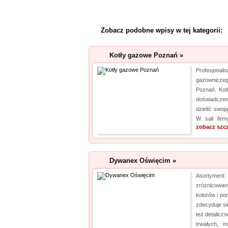
Zobacz podobne wpisy w tej kategorii:
Kotły gazowe Poznań »
Profesjona
gazownicze
Poznań. Ko
doświadczen
dzielić swoj
W sali firm
zobacz szc
Dywanex Oświęcim »
Asortyment 
zróżnicow
kolorów i po
zdecyduje si
też detalicz
trwałych, m