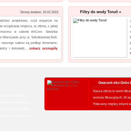
Filtry do wody Toruń »
Stronę dodano: 15.02.2022
adztwo projektowe, czyli wsparcie na
e urządzania wnętrza, to oferta, z jakiej
 możesz w salonie ArtCore. Siedziba
 w Warszawie przy ul. Sokołowskiej 9/u6.
ą naszego salonu są podłogi drewniane,
wiedzy i doświadc...
zobacz szczegóły
Gwarant-eko Geko F
Nasza oferta to worki filt
erowany katalog
worków filtracyjnych. W 
laserowe usuwanie
Polecamy między innymi w
katalog
bezpłatny
,
,
netowych
holowanie
,
,