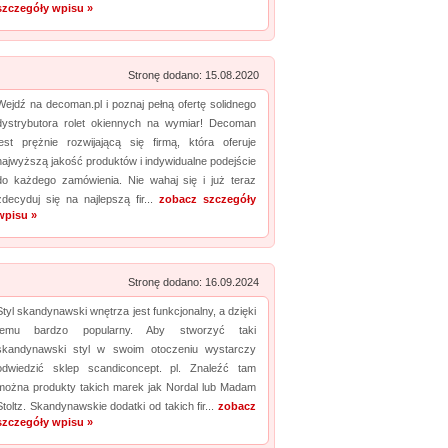
szczegóły wpisu »
Promuj stronę w okienku!
Stronę dodano: 15.08.2020
mowane strony w katalogu!
Wejdź na decoman.pl i poznaj pełną ofertę solidnego
Data dodania: 22.07.2026
dystrybutora rolet okiennych na wymiar! Decoman
Zobacz szczegóły wpisu »
jest prężnie rozwijającą się firmą, która oferuje
najwyższą jakość produktów i indywidualne podejście
Promuj stronę w okienku!
do każdego zamówienia. Nie wahaj się i już teraz
zdecyduj się na najlepszą fir...
zobacz szczegóły
wpisu »
Stronę dodano: 16.09.2024
Styl skandynawski wnętrza jest funkcjonalny, a dzięki
temu bardzo popularny. Aby stworzyć taki
skandynawski styl w swoim otoczeniu wystarczy
odwiedzić sklep scandiconcept. pl. Znaleźć tam
można produkty takich marek jak Nordal lub Madam
Stoltz. Skandynawskie dodatki od takich fir...
zobacz
szczegóły wpisu »