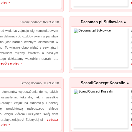
pisu »
Laboratorium akredytowane posiada odpowiednią aparaturę oraz wiedzę, by dokonać
rzetelnych pomiarów. Jeśli chodzi o pole elektro...
Decoman.pl Sułkowice »
Stronę dodano: 02.03.2020
Lema24.pl - sukienki damskie xxl
pro
 od wielu lat zajmuje się kompleksowym
Sklep lema24. pl funkcjonuje jako sklep detaliczny oraz hurtownia sukienek i innych
em dekoracji do ozdoby okien w państwa
rodzajów odzieży. Oferta jest nieustannie poszerzana o nowe modele. Jest to zarówno
no jest bardzo ważnym elementem w
odzież damska xxl, jak i rozmiary mniejsze. Każda kobieta znajdzie dla siebie eleganckie
. To właśnie okno widać z zewnątrz i
ącznikiem między światem a naszym
sukienki xxl, jak i wygodny komplet dresowy...
ego dokładamy wszelkich starań, a...
zegóły wpisu »
ScandiConcept Koszalin »
Stronę dodano: 11.09.2020
 elementów wyposażenia domu, takich
oświetlenie, tekstylia, jak i wszelkie
ekoracje? Wejdź na itshome.pl i poznaj
tę produktową najlepszego sklepu
go, dzięki któremu uczynisz swój dom
 praktyczniejszy! Zdecyduj si...
zobacz
pisu »