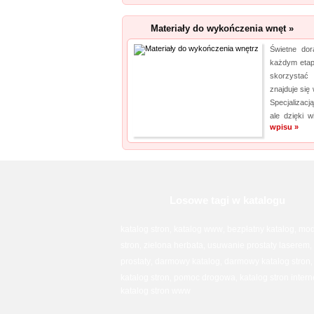
Materiały do wykończenia wnęt »
Świetne dor
każdym etapi
skorzystać
znajduje się
Specjalizacj
ale dzięki 
wpisu »
Losowe tagi w katalogu
katalog stron
katalog www
bezpłatny katalog
mod
,
,
,
stron
zielona herbata
usuwanie prostaty laserem
,
,
,
prostaty
darmowy katalog
darmowy katalog stron
,
,
katalog stron
pomoc drogowa
katalog stron inter
,
,
katalog stron www