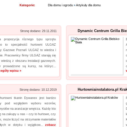
Kategorie:
Dla domu i ogrodu
»
Artykuły dla domu
innych wyrobów. Sprzedajemy również worki doypack, a jeżeli tym, czego szukasz, są
worki do sterylizacji, również je u nas nabędziesz....
HYDRO-PLAN Maków Mazowiecki
pro
Dynamic Centrum Grilla Bie
Stronę dodano: 29.11.2011
Pozwolenie wodnoprawne jest wymagane prawem w ściśle określonych sytuacjach.
lna propozycja róznego typu sprzętu
Niedopełnienie uzyskania tego pozwolenia może wywołać poważne skutki prawne. Firma
go to specjalność hurtowni ULGAZ
Hydro-Plan pomaga takowe uzyskać, przygotowując operaty wodnoprawne. Są one
tły Gazowe Poznań ULGAZ to wiedza i
niezbędne w takim wypadku. Dodatkowo Hydro-Plan opracowuje plany...
ie. Pracownicy firmy ULGAZ starają się
ą wiedzą z obszaru instalacji gazowych.
Archiwizacja dokumentacji medycznej
pro
y prowadzone są kursy, na któryc...
zegóły wpisu »
Oferujemy zgłaszającym się do nas zleceniodawcom kompleksowe usługi archiwizacyjne.
Dzięki nam Twoje biuro zyska więcej wolnego miejsca. Archiwizacja dokumentów
księgowych to nasza specjalność, a ochrona poufnych informacji jest naszym kluczowym
Hurtowniainstalatora.pl Kra
Stronę dodano: 10.12.2019
wyzwaniem. Podejmiemy się również zadania, jakim jest ...
hurtowni tkanin Dywanex jest bardzo
any pod względem wyboru wzorów,
Kwant-Lab - akredytowane laboratorium pomiarowe
mysłów na aranżacje wnętrza. Każdy kto
pro
ę na zakupy u nas – czy to hurtowe, czy
Akredytowane laboratorium pomiarowe Kwant-Lab to miejsce, które powinien odwiedzić
ne, może liczyć na otrzymanie materiałów
iłych w dotyku i wyjątkow...
zobacz
każdy, kogo interesują pomiary pola elektromagnetycznego w środowisku pracy i nie tylko.