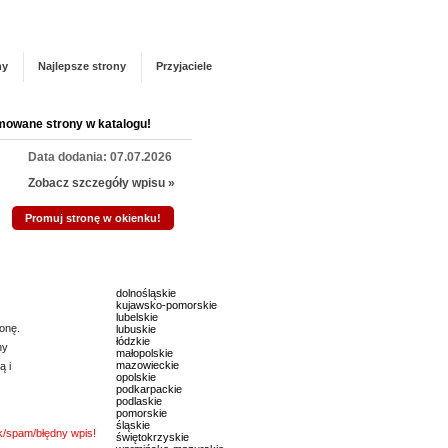
Panel zarządzania
Zarejestruj się
talogu!
ny
Najlepsze strony
Przyjaciele
mowane strony w katalogu!
Data dodania: 07.07.2026
Zobacz szczegóły wpisu »
Promuj stronę w okienku!
mowane strony w katalogu!
dolnośląskie
Data dodania: 03.07.2026
kujawsko-pomorskie
lubelskie
Zobacz szczegóły wpisu »
onę.
lubuskie
łódzkie
ny
małopolskie
Promuj stronę w okienku!
mazowieckie
ą i
opolskie
podkarpackie
podlaskie
mowane strony w katalogu!
pomorskie
śląskie
nk/spam/błędny wpis!
świętokrzyskie
Data dodania: 13.07.2026