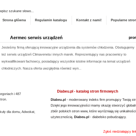
Dodaj stronę do ka
Strona główna
Regulamin katalogu
Kontakt z nami!
Popularne stro
Aermec serwis urządzeń
pro
Jesteśmy firmą oferującą innowacyjne urządzenia dla systemów chłodzenia. Obsługujemy
też serwis urządzeń Climaveneta i innych marek. Reprezentujący nas pracownicy to
wykwalifikowani fachowcy, posiadający wszystkie istotne informacje na temat urządzeń
chłodniczych. Nasza oferta uwzględnia również wyn...
Kalendarz podkładka pod mysz
pro
Szukasz przykuwających uwagę gadżetów promocyjnych, typu podkładka pod mysz?
Diabeu.pl - katalog stron firmowych
tegoriach i 487
Niezwłocznie zapoznaj się z naszą ofertą. Wytwarzamy podkładki pod myszki dla graczy,
tron.
Diabeu.pl
- moderowany indeks firm promujący Twoją str
a jeżeli tym czego szukasz jest kalendarz podkładka pod mysz, również ją u nas
Dzięki jego innowacyjności mamy okazję stworzyć global
zbiór polskich stron www, które wyróżniają się unikalności
kuły dla domu
znajdziesz. Nasze artykuły zrobione są z najlepszej jakośc...
,
Adwokat
,
użytecznością.
Diabeu.pl
- diabelsko pobudzający.
Rehabilitacja niemowląt Bielsko Biała
pro
Zgłoś niedziałający li
Mikropolaryzacja mózgu, to jedna z terapii, która pozwala osiągać efekty w walce o powrót