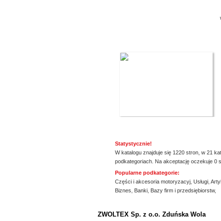
Statystycznie!
W katalogu znajduje się 1220 stron, w 21 ka
podkategoriach. Na akceptację oczekuje 0 s
Popularne podkategorie:
Części i akcesoria motoryzacyj
,
Usługi
,
Arty
Biznes
,
Banki
,
Bazy firm i przedsiębiorstw
,
ssssssssssssss
ZWOLTEX Sp. z o.o. Zduńska Wola