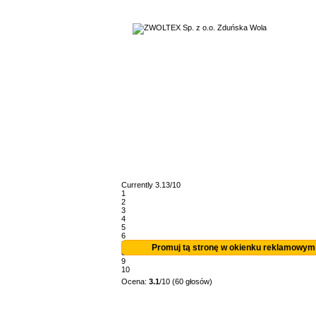
Currently 3.13/10
1
2
3
4
5
6
7
Promuj tą stronę w okienku reklamowym
8
9
10
Ocena:
3.1
/10 (60 głosów)