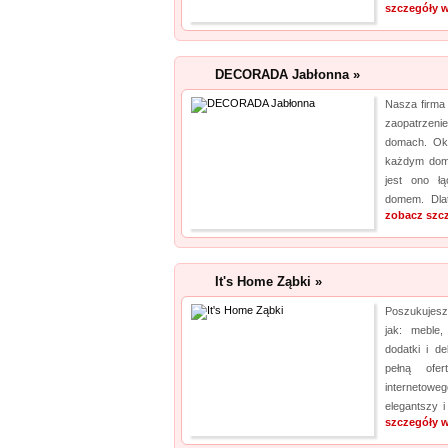
szczegóły w
DECORADA Jabłonna »
Nasza firma
zaopatrzeni
domach. Ok
każdym domu
jest ono ł
domem. Dlat
zobacz szc
It's Home Ząbki »
Poszukujesz
jak: meble, 
dodatki i d
pełną ofer
internetowe
elegantszy i
szczegóły w