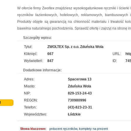
do pełnej sprawności dziecka. Mikropolaryzacja jest bezbolesna i nieinwazyjna. Wykonuje
W ofercie firmy Zwoltex znajdziesz wysokogatunkowe ręczniki i ścierki
ją Ośrodek Intensywnej Rehabilitacji Dzieci Michałkowo. Oczywiście poza tym
ręczników łazienkowych, hotelowych, reklamowych, bambusowych i 
wdrażanych jest wiele innych terapii dopasowan...
Produkty objęte są gwarancją na chłonność materiału i trwałość kol
bawełna naturalnego pochodzenia. Sprawdź ofertę i zajrzyj na stronę i
Profile aluminiowe Łódź
pro
Szczegóły wpisu:
Jesteśmy firmą dostarczającą najwyższej klasy wyroby z metalu i przybory do napraw.
Tytuł:
ZWOLTEX Sp. z o.o. Zduńska Wola
Prowadzony przez nas sklep metalowy Łódź wyróżnia się obszerną listą produktów,
przydatnych tak samo w domu, jak i na zewnątrz. Nasza propozycja obejmuje m. in.
Kliknięć:
667
URL:
htt
wytrzymałe wkręty Łódź oraz oryginalnie wyglądające met...
Wyświetleń:
847
ID:
74
Dodatkowe informacje:
Szpital Specjalista
pro
Adres:
Spacerowa 13
Szpital Specjalista, to placówka na najwyższym poziomie. Działają tam zarówno poradnie,
Miasto:
Zduńska Wola
jak i oddział szpitalny. Wykonuje się tam usuwanie prostaty laserem, a także laserowe
NIP:
829-153-24-43
usuwanie kamieni nerkowych. Jak więc widać, operacja laserowa jest powszechna. Daje
REGON:
730980996
to pacjentom możliwość szybkiego powrotu d...
!
Telefon:
(43)-823-23-31
Producent opakowań foliowych
Województwo:
Łódzkie
pro
Szukasz godnego zaufania dostawcy akcesoriów do pakowania? jak najszybciej przejrzyj
Słowa kluczowe:
prducent ręczników, komplety na prezent
naszą propozycję. Uwzględnia ona dobre jakościowo worki do pasteryzacji i szereg