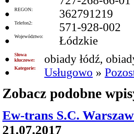
727-268-66-01
REGON:
362791219
Telefon2:
571-928-002
Województwo:
Łódzkie
Słowa
obiady łódź, obia
kluczowe:
Kategorie:
Usługowo
»
Pozos
Zobacz podobne wpisy
Ew-trans S.C. Warszaw
21.07.2017