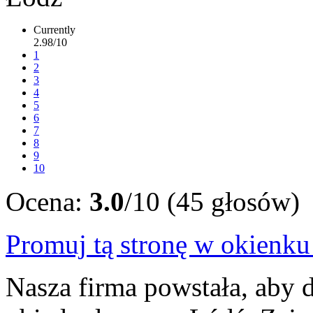
Currently
2.98/10
1
2
3
4
5
6
7
8
9
10
Ocena:
3.0
/10 (45 głosów)
Promuj tą stronę w okienk
Nasza firma powstała, aby