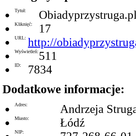
Tytuł:
Obiadyprzystruga.p
Kliknięć:
17
URL:
http://obiadyprzystrug
Wyświetleń:
511
ID:
7834
Dodatkowe informacje:
Adres:
Andrzeja Strug
Miasto:
Łódź
NIP: