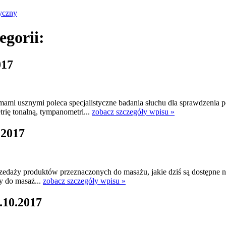
yczny
egorii:
017
umami usznymi poleca specjalistyczne badania słuchu dla sprawdzenia
ię tonalną, tympanometri...
zobacz szczegóły wpisu »
.2017
edaży produktów przeznaczonych do masażu, jakie dziś są dostępne na 
ły do masaż...
zobacz szczegóły wpisu »
.10.2017