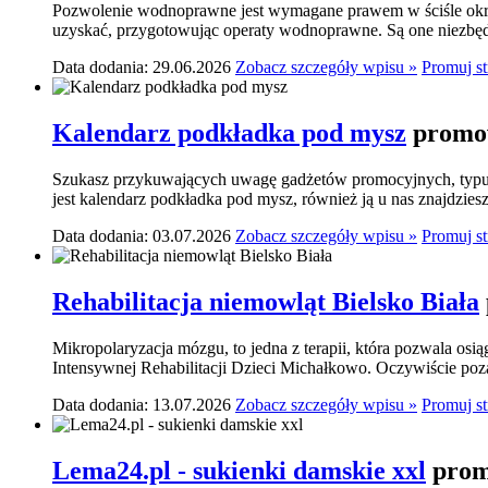
Pozwolenie wodnoprawne jest wymagane prawem w ściśle okre
uzyskać, przygotowując operaty wodnoprawne. Są one niezbę
Data dodania: 29.06.2026
Zobacz szczegóły wpisu »
Promuj s
Kalendarz podkładka pod mysz
promow
Szukasz przykuwających uwagę gadżetów promocyjnych, typu p
jest kalendarz podkładka pod mysz, również ją u nas znajdziesz.
Data dodania: 03.07.2026
Zobacz szczegóły wpisu »
Promuj s
Rehabilitacja niemowląt Bielsko Biała
Mikropolaryzacja mózgu, to jedna z terapii, która pozwala osi
Intensywnej Rehabilitacji Dzieci Michałkowo. Oczywiście poza
Data dodania: 13.07.2026
Zobacz szczegóły wpisu »
Promuj s
Lema24.pl - sukienki damskie xxl
prom