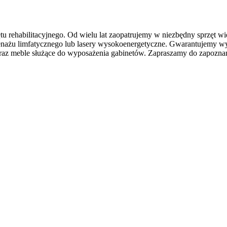
u rehabilitacyjnego. Od wielu lat zaopatrujemy w niezbędny sprzęt wi
renażu limfatycznego lub lasery wysokoenergetyczne. Gwarantujemy w
oraz meble służące do wyposażenia gabinetów. Zapraszamy do zapoznani