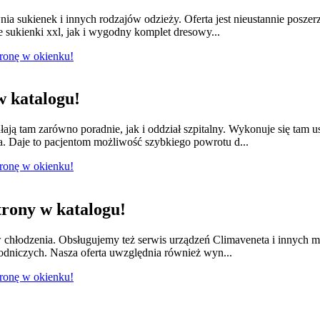
nia sukienek i innych rodzajów odzieży. Oferta jest nieustannie posze
e sukienki xxl, jak i wygodny komplet dresowy...
tronę w okienku!
 katalogu!
łają tam zarówno poradnie, jak i oddział szpitalny. Wykonuje się tam 
a. Daje to pacjentom możliwość szybkiego powrotu d...
tronę w okienku!
rony w katalogu!
w chłodzenia. Obsługujemy też serwis urządzeń Climaveneta i innych 
łodniczych. Nasza oferta uwzględnia również wyn...
tronę w okienku!