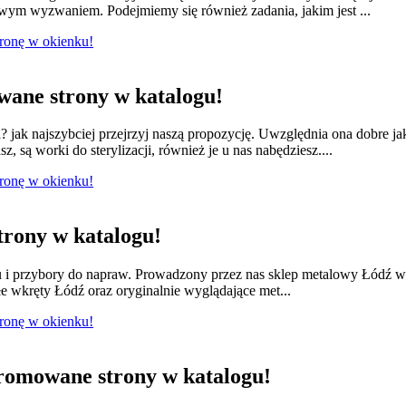
owym wyzwaniem. Podejmiemy się również zadania, jakim jest ...
tronę w okienku!
ane strony w katalogu!
jak najszybciej przejrzyj naszą propozycję. Uwzględnia ona dobre ja
 są worki do sterylizacji, również je u nas nabędziesz....
tronę w okienku!
rony w katalogu!
lu i przybory do napraw. Prowadzony przez nas sklep metalowy Łódź w
e wkręty Łódź oraz oryginalnie wyglądające met...
tronę w okienku!
romowane strony w katalogu!