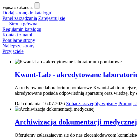
Dodaj stronę do katalogu!
Panel zarządzania
Zarejestruj się
Strona główna
Regulamin katalogu
Kontakt z nami!
Popularne strony
Najlepsze strony
Przyjaciele
Kwant-Lab - akredytowane laborator
Akredytowane laboratorium pomiarowe Kwant-Lab to miejsce, k
akredytowane posiada odpowiednią aparaturę oraz wiedzę, by do
Data dodania: 16.07.2026
Zobacz szczegóły wpisu »
Promuj s
Archiwizacja dokumentacji medycznej
Oferujemy zgłaszającym się do nas zleceniodawcom komplekso