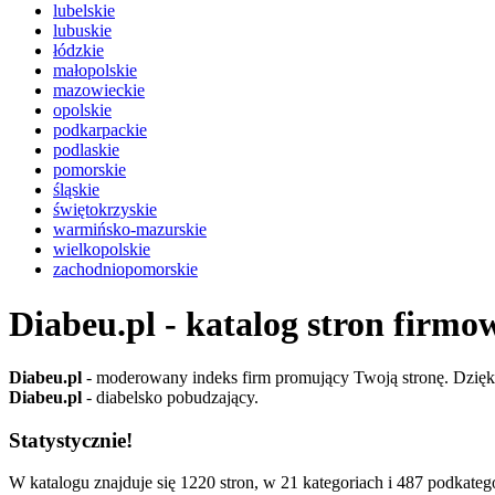
lubelskie
lubuskie
łódzkie
małopolskie
mazowieckie
opolskie
podkarpackie
podlaskie
pomorskie
śląskie
świętokrzyskie
warmińsko-mazurskie
wielkopolskie
zachodniopomorskie
Diabeu.pl - katalog stron firmo
Diabeu.pl
- moderowany indeks firm promujący Twoją stronę. Dzięki 
Diabeu.pl
- diabelsko pobudzający.
Statystycznie!
W katalogu znajduje się 1220 stron, w 21 kategoriach i 487 podkatego