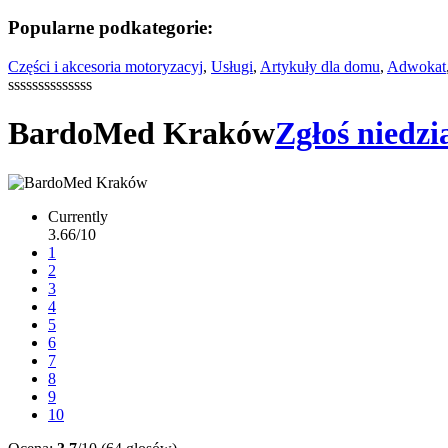
Popularne podkategorie:
Części i akcesoria motoryzacyj
,
Usługi
,
Artykuły dla domu
,
Adwokat
ssssssssssssss
BardoMed Kraków
Zgłoś niedzi
Currently
3.66/10
1
2
3
4
5
6
7
8
9
10