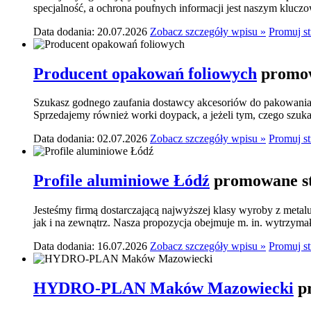
specjalność, a ochrona poufnych informacji jest naszym klucz
Data dodania: 20.07.2026
Zobacz szczegóły wpisu »
Promuj s
Producent opakowań foliowych
promow
Szukasz godnego zaufania dostawcy akcesoriów do pakowania? 
Sprzedajemy również worki doypack, a jeżeli tym, czego szukasz,
Data dodania: 02.07.2026
Zobacz szczegóły wpisu »
Promuj s
Profile aluminiowe Łódź
promowane st
Jesteśmy firmą dostarczającą najwyższej klasy wyroby z meta
jak i na zewnątrz. Nasza propozycja obejmuje m. in. wytrzymał
Data dodania: 16.07.2026
Zobacz szczegóły wpisu »
Promuj s
HYDRO-PLAN Maków Mazowiecki
p