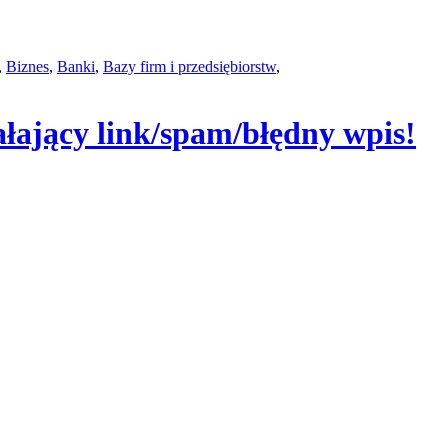
,
Biznes
,
Banki
,
Bazy firm i przedsiębiorstw
,
ałający link/spam/błędny wpis!