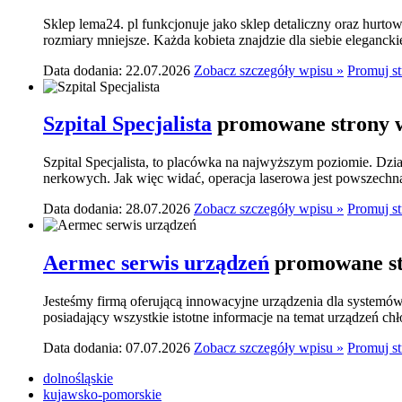
Sklep lema24. pl funkcjonuje jako sklep detaliczny oraz hurtow
rozmiary mniejsze. Każda kobieta znajdzie dla siebie elegancki
Data dodania: 22.07.2026
Zobacz szczegóły wpisu »
Promuj s
Szpital Specjalista
promowane strony w
Szpital Specjalista, to placówka na najwyższym poziomie. Dzia
nerkowych. Jak więc widać, operacja laserowa jest powszechn
Data dodania: 28.07.2026
Zobacz szczegóły wpisu »
Promuj s
Aermec serwis urządzeń
promowane st
Jesteśmy firmą oferującą innowacyjne urządzenia dla systemó
posiadający wszystkie istotne informacje na temat urządzeń ch
Data dodania: 07.07.2026
Zobacz szczegóły wpisu »
Promuj s
dolnośląskie
kujawsko-pomorskie