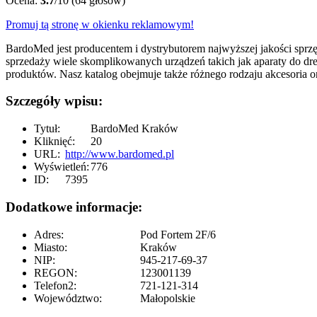
Ocena:
3.7
/10 (64 głosów)
Promuj tą stronę w okienku reklamowym!
BardoMed jest producentem i dystrybutorem najwyższej jakości sprzęt
sprzedaży wiele skomplikowanych urządzeń takich jak aparaty do d
produktów. Nasz katalog obejmuje także różnego rodzaju akcesoria 
Szczegóły wpisu:
Tytuł:
BardoMed Kraków
Kliknięć:
20
URL:
http://www.bardomed.pl
Wyświetleń:
776
ID:
7395
Dodatkowe informacje:
Adres:
Pod Fortem 2F/6
Miasto:
Kraków
NIP:
945-217-69-37
REGON:
123001139
Telefon2:
721-121-314
Województwo:
Małopolskie