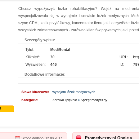
Chcesz wypożyczyć łóżko rehabilitacyjne? Wejdź na medirental
wyspecjalizowała się w wynajmie i serwisie łóżek medycznych. Moż
szynę CPM, stolik przyłóżkowy, koncentrator tlenu jak i oczywiście łóż
wszystkich zainteresowanych - zarówno klientów prywatnych jak i prze
Szczegóły wpisu:
Tytuł:
MediRental
Kliknięć:
30
URL:
htt
Wyświetleń:
446
ID:
79
Dodatkowe informacje:
Słowa kluczowe:
wynajem łóżek medycznych
Kategorie:
Zdrowo i pięknie
»
Sprzęt medyczny
!
Promedyczny.pl Opole »
Stronę dodano: 12.08.2017