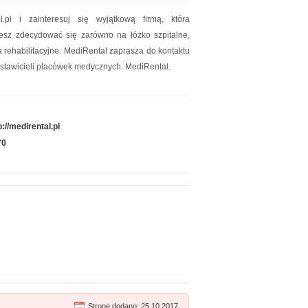
.pl i zainteresuj się wyjątkową firmą, która
esz zdecydować się zarówno na łóżko szpitalne,
ka rehabilitacyjne. MediRental zaprasza do kontaktu
dstawicieli placówek medycznych. MediRental.
p://medirental.pl
70
Stronę dodano: 25.10.2017