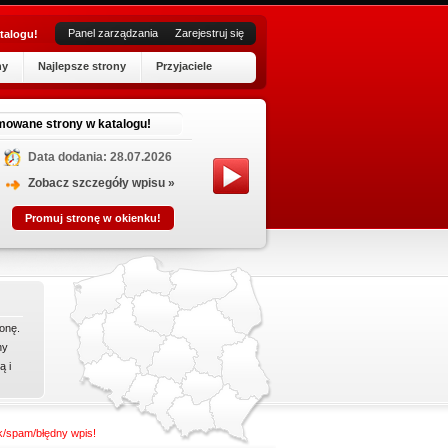
Panel zarządzania
Zarejestruj się
talogu!
ny
Najlepsze strony
Przyjaciele
H
mowane strony w katalogu!
Data dodania: 28.07.2026
Pozwole
Niedope
Zobacz szczegóły wpisu »
Hydro-P
Promuj stronę w okienku!
niezbęd
onę.
ny
ą i
nk/spam/błędny wpis!