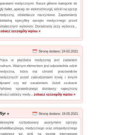
aparatami medycznymi. Nasze główne kategorie do
igły ballet, aparaty do elektrochirurgii, wózki na sprzęt
medyczny, oświetlacze naczyniowe. Zapewniamy
dokładną specyfikę sprzętu medycznego przed
ostatecznym wyborem. Doradzamy przy wyborze...
zobacz szczegóły wpisu »
Stronę dodano: 24.02.2021
Praca w placówce medycznej jest zadaniem
trudnym. Ważnym elementem jest odpowiednia odzie
medyczna, która ma chronić pracowników
medycznych przed zabrudzeniami krwią i innymi
płynami czy też zarażeniem. Jeżeli szukacie
Państwo sprawdzonego dostawcy najwyższej
jakości odzieży medy...
zobacz szczegóły wpisu »
Wyr »
Stronę dodano: 19.05.2021
Niezwykle rozbudowany asortyment sprzętu
rehabilitacyjnego, medycznego oraz ortopedycznego
znajdziesz już dziś na stronie internetowej