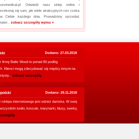
euromedical.pl. Odwiedź nasz sklep online i
przekonaj się sam, jak wiele atrakcyjnych cen czeka
na Ciebie każdego dnia. Prowadzimy sprzedaż
mater...
zobacz szczegóły wpisu »
sło
Dodano: 27.03.2018
 firmę Baltic Wood to ponad 80 podłóg
h. Klienci mogą zdecydować się między innymi na
rtysty...
zobacz szczegóły
polski
Dodano: 29.11.2018
 i sklepu internetowego jest odzież damska. W swej
szystkim tuniki, koszule, marynarki, bluzy, swetry,
szczegóły