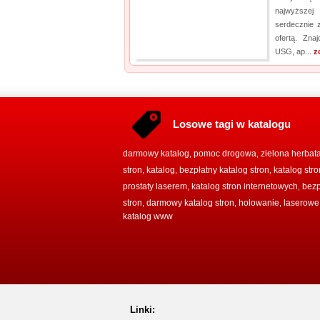
najwyższej
serdecznie 
ofertą. Zna
USG, ap...
z
Losowe tagi w katalogu
darmowy katalog
pomoc drogowa
zielona herbat
,
,
stron
katalog
bezpłatny katalog stron
katalog str
,
,
,
prostaty laserem
katalog stron internetowych
bezp
,
,
stron
darmowy katalog stron
holowanie
laserowe
,
,
,
katalog www
Linki: