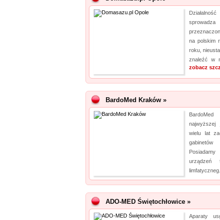
Działalnoś
sprowadz
przeznaczon
na polskim r
roku, nieust
znaleźć w n
zobacz szc
BardoMed Kraków »
BardoMed 
najwyższej 
wielu lat z
gabinetów 
Posiadamy 
urządzeń 
limfatyczneg
ADO-MED Świętochłowice »
Aparaty us