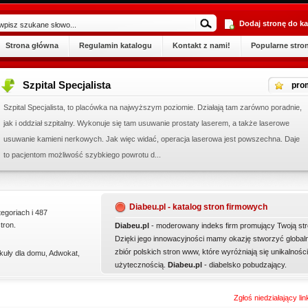
Dodaj stronę do ka
Strona główna
Regulamin katalogu
Kontakt z nami!
Popularne stro
Szpital Specjalista
pro
Szpital Specjalista, to placówka na najwyższym poziomie. Działają tam zarówno poradnie,
jak i oddział szpitalny. Wykonuje się tam usuwanie prostaty laserem, a także laserowe
usuwanie kamieni nerkowych. Jak więc widać, operacja laserowa jest powszechna. Daje
to pacjentom możliwość szybkiego powrotu d...
Diabeu.pl - katalog stron firmowych
tegoriach i 487
tron.
Diabeu.pl
- moderowany indeks firm promujący Twoją str
Dzięki jego innowacyjności mamy okazję stworzyć global
zbiór polskich stron www, które wyróżniają się unikalności
kuły dla domu
,
Adwokat
,
użytecznością.
Diabeu.pl
- diabelsko pobudzający.
Zgłoś niedziałający li