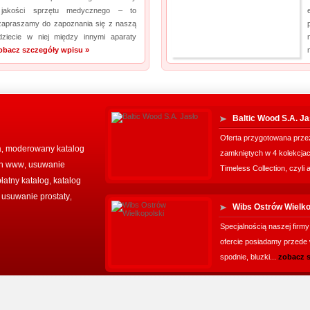
 jakości sprzętu medycznego – to
zapraszamy do zapoznania się z naszą
jdziecie w niej między innymi aparaty
obacz szczegóły wpisu »
Baltic Wood S.A. Ja
Oferta przygotowana przez
a
moderowany katalog
,
zamkniętych w 4 kolekcjac
on www
usuwanie
,
Timeless Collection, czyli a
łatny katalog
katalog
,
 usuwanie prostaty
,
Wibs Ostrów Wielko
Specjalnością naszej firmy
ofercie posiadamy przede w
spodnie, bluzki...
zobacz 