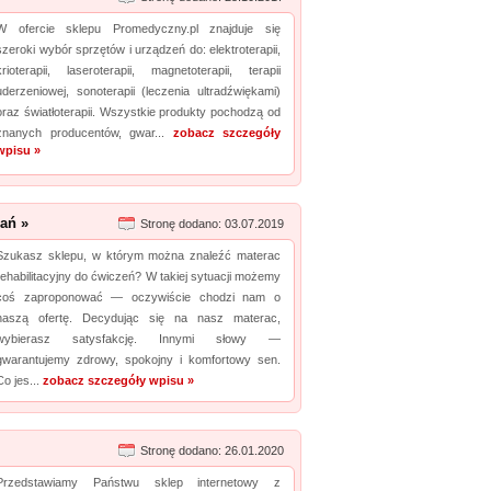
W ofercie sklepu Promedyczny.pl znajduje się
szeroki wybór sprzętów i urządzeń do: elektroterapii,
krioterapii, laseroterapii, magnetoterapii, terapii
uderzeniowej, sonoterapii (leczenia ultradźwiękami)
oraz światłoterapii. Wszystkie produkty pochodzą od
znanych producentów, gwar...
zobacz szczegóły
wpisu »
ań »
Stronę dodano: 03.07.2019
Szukasz sklepu, w którym można znaleźć materac
rehabilitacyjny do ćwiczeń? W takiej sytuacji możemy
coś zaproponować — oczywiście chodzi nam o
naszą ofertę. Decydując się na nasz materac,
wybierasz satysfakcję. Innymi słowy —
gwarantujemy zdrowy, spokojny i komfortowy sen.
Co jes...
zobacz szczegóły wpisu »
Stronę dodano: 26.01.2020
Przedstawiamy Państwu sklep internetowy z