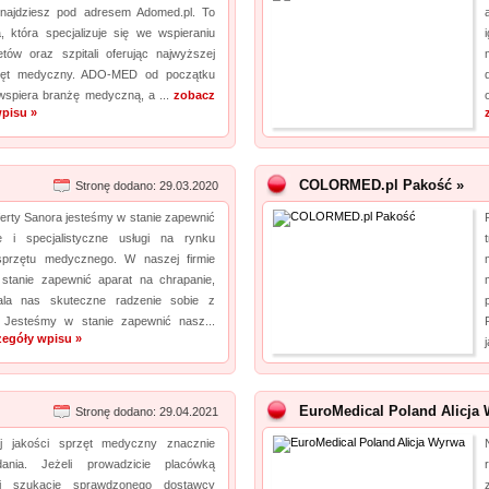
najdziesz pod adresem Adomed.pl. To
, która specjalizuje się we wspieraniu
netów oraz szpitali oferując najwyższej
rzęt medyczny. ADO-MED od początku
 wspiera branżę medyczną, a ...
zobacz
pisu »
COLORMED.pl Pakość »
Stronę dodano: 29.03.2020
erty Sanora jesteśmy w stanie zapewnić
ne i specjalistyczne usługi na rynku
sprzętu medycznego. W naszej firmie
stanie zapewnić aparat na chrapanie,
ala nas skuteczne radzenie sobie z
 Jesteśmy w stanie zapewnić nasz...
zegóły wpisu »
EuroMedical Poland Alicja 
Stronę dodano: 29.04.2021
ej jakości sprzęt medyczny znacznie
dania. Jeżeli prowadzicie placówką
i szukacie sprawdzonego dostawcy