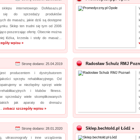
ć sklepu internetowego DoMasazu.pl
a się do sprzedaży produktów
ych do masażu, jakie dziś są dostępne
ynku. Sklep ten trudni się tym od 2006
ająco poszerzając ofertę. Obecnie można
iej łóżka, krzesła i stoły do masaż...
zegóły wpisu »
Radosław Schulz RMJ Pozn
Stronę dodano: 25.04.2019
jest producentem i dystrybutorem
jakości sprzętu rehabilitacyjnego. Od
aopatrujemy w niezbędny sprzęt wiele
rehabilitacyjnych i klubów fitness.
w sprzedaży wiele skomplikowanych
takich jak aparaty do drenażu
...
zobacz szczegóły wpisu »
Sklep.bechtold.pl Łódź »
Stronę dodano: 28.01.2020
g, ultrasonografy i inne urządzenia