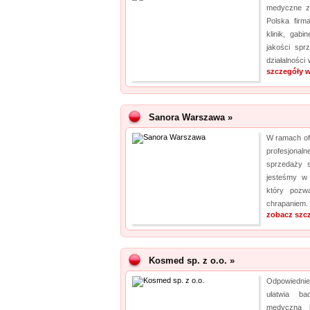
medyczne z
Polska firma
klinik, gabi
jakości sp
działalności
szczegóły w
Sanora Warszawa »
W ramach of
profesjonal
sprzedaży 
jesteśmy w 
który pozw
chrapaniem.
zobacz szc
Kosmed sp. z o.o. »
Odpowiedni
ułatwia ba
medyczną 