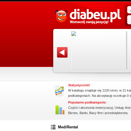
promowane strony w katalogu!
iedzić
Data dodania: 16.07.2026
ie tylko.
Zobacz szczegóły wpisu »
onać
Promuj stronę w okienku!
Statystycznie!
W katalogu znajduje się 1220 stron, w 21 ka
podkategoriach. Na akceptację oczekuje 0 s
Popularne podkategorie:
Części i akcesoria motoryzacyj
,
Usługi
,
Arty
Biznes
,
Banki
,
Bazy firm i przedsiębiorstw
,
ssssssssssssss
MediRental