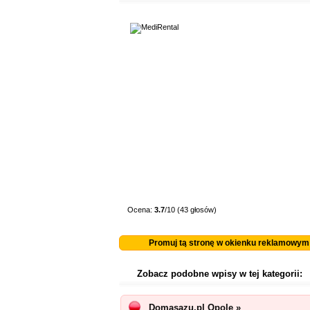
Ocena:
3.7
/10 (43 głosów)
Promuj tą stronę w okienku reklamowym
Zobacz podobne wpisy w tej kategorii:
Domasazu.pl Opole »