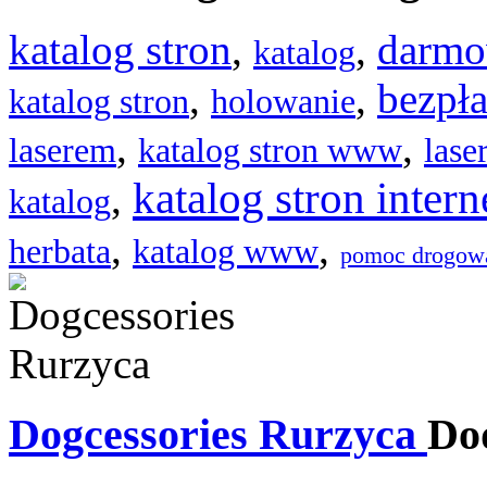
katalog stron
,
,
darmo
katalog
,
,
bezpła
katalog stron
holowanie
,
,
laserem
katalog stron www
lase
katalog stron inter
,
katalog
,
,
herbata
katalog www
pomoc drogow
Dogcessories Rurzyca
Do