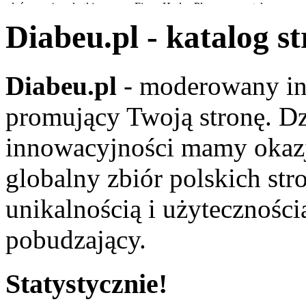
ywołać poważne skutki prawne. Firma Hydro-Plan pomaga takowe uzy
Diabeu.pl - katalog s
Diabeu.pl
- moderowany in
. Reprezentujący nas pracownicy to wykwalifikowani fachowcy, posiad
promujący Twoją stronę. Dz
innowacyjności mamy okaz
globalny zbiór polskich str
miejsca. Archiwizacja dokumentów księgowych to nasza specjalność, a
unikalnością i użyteczności
pobudzający.
Statystycznie!
uwanie prostaty laserem, a także laserowe usuwanie kamieni nerkowych.