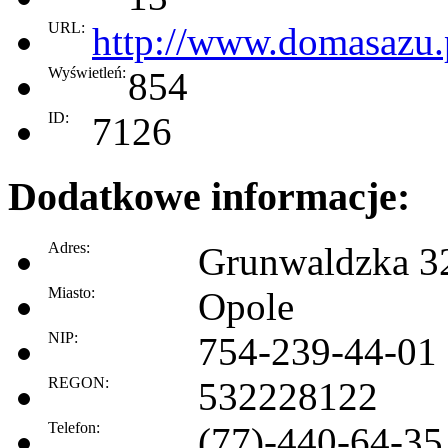
URL:
http://www.domasazu.
Wyświetleń:
854
ID:
7126
Dodatkowe informacje:
Adres:
Grunwaldzka 3
Miasto:
Opole
NIP:
754-239-44-01
REGON:
532228122
Telefon:
(77)-440-64-35