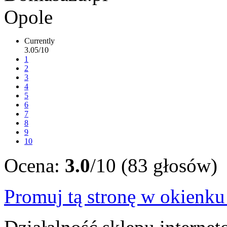
Currently
3.05/10
1
2
3
4
5
6
7
8
9
10
Ocena:
3.0
/10 (83 głosów)
Promuj tą stronę w okienk