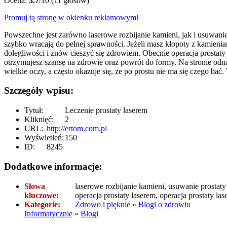
Ocena:
3.7
/10 (11 głosów)
Promuj tą stronę w okienku reklamowym!
Powszechne jest zarówno laserowe rozbijanie kamieni, jak i usuwanie 
szybko wracają do pełnej sprawności. Jeżeli masz kłopoty z kamienia
dolegliwości i znów cieszyć się zdrowiem. Obecnie operacja prostat
otrzymujesz szansę na zdrowie oraz powrót do formy. Na stronie odn
wielkie oczy, a często okazuje się, że po prostu nie ma się czego bać. T
Szczegóły wpisu:
Tytuł:
Leczenie prostaty laserem
Kliknięć:
2
URL:
http://ertom.com.pl
Wyświetleń:
150
ID:
8245
Dodatkowe informacje:
Słowa
laserowe rozbijanie kamieni, usuwanie prostaty
kluczowe:
operacja prostaty laserem, operacja prostaty la
Kategorie:
Zdrowo i pięknie
»
Blogi o zdrowiu
Informatycznie
»
Blogi