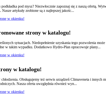
odkładka pod mysz? Niezwłocznie zapoznaj się z naszą ofertą. Wytwa
 Nasze artykuły zrobione są z najlepszej jakośc...
tronę w okienku!
romowane strony w katalogu!
ślonych sytuacjach. Niedopełnienie uzyskania tego pozwolenia moż
dne w takim wypadku. Dodatkowo Hydro-Plan opracowuje plany...
tronę w okienku!
rony w katalogu!
w chłodzenia. Obsługujemy też serwis urządzeń Climaveneta i innych 
łodniczych. Nasza oferta uwzględnia również wyn...
tronę w okienku!