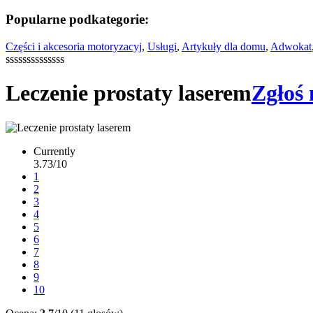
Popularne podkategorie:
Części i akcesoria motoryzacyj
,
Usługi
,
Artykuły dla domu
,
Adwokat
ssssssssssssss
Leczenie prostaty laserem
Zgłoś 
Currently
3.73/10
1
2
3
4
5
6
7
8
9
10