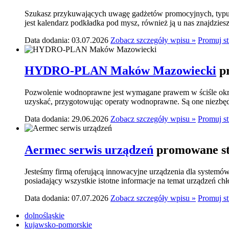
Szukasz przykuwających uwagę gadżetów promocyjnych, typu p
jest kalendarz podkładka pod mysz, również ją u nas znajdziesz.
Data dodania: 03.07.2026
Zobacz szczegóły wpisu »
Promuj s
HYDRO-PLAN Maków Mazowiecki
p
Pozwolenie wodnoprawne jest wymagane prawem w ściśle okre
uzyskać, przygotowując operaty wodnoprawne. Są one niezbę
Data dodania: 29.06.2026
Zobacz szczegóły wpisu »
Promuj s
Aermec serwis urządzeń
promowane st
Jesteśmy firmą oferującą innowacyjne urządzenia dla systemó
posiadający wszystkie istotne informacje na temat urządzeń ch
Data dodania: 07.07.2026
Zobacz szczegóły wpisu »
Promuj s
dolnośląskie
kujawsko-pomorskie