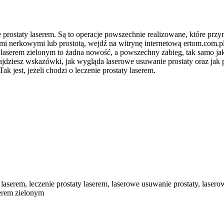
prostaty laserem. Są to operacje powszechnie realizowane, które przyno
mi nerkowymi lub prostotą, wejdź na witrynę internetową ertom.com.pl
y laserem zielonym to żadna nowość, a powszechny zabieg, tak samo j
ajdziesz wskazówki, jak wygląda laserowe usuwanie prostaty oraz jak
ak jest, jeżeli chodzi o leczenie prostaty laserem.
 laserem, leczenie prostaty laserem, laserowe usuwanie prostaty, lase
serem zielonym