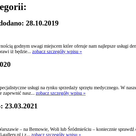
egorii:
dodano: 28.10.2019
nością godnym uwagi miejscem które oferuje nam najlepsze usługi den
rawi iż będzie...
zobacz szczegóły wpisu »
2020
pecjalistyczne usługi na rynku sprzedaży sprzętu medycznego. W naszej
e zapewnić nasz...
zobacz szczegóły wpisu »
: 23.03.2021
rszawie – na Bemowie, Woli lub Śródmieściu – koniecznie sprawdź of
gallery.pl i z...
zobacz szczegóły wpisu »