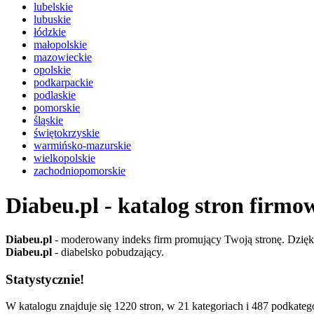
lubelskie
lubuskie
łódzkie
małopolskie
mazowieckie
opolskie
podkarpackie
podlaskie
pomorskie
śląskie
świętokrzyskie
warmińsko-mazurskie
wielkopolskie
zachodniopomorskie
Diabeu.pl - katalog stron firmo
Diabeu.pl
- moderowany indeks firm promujący Twoją stronę. Dzięki 
Diabeu.pl
- diabelsko pobudzający.
Statystycznie!
W katalogu znajduje się 1220 stron, w 21 kategoriach i 487 podkatego