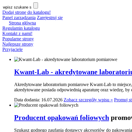
Dodaj stronę do katalogu!
Panel zarządzania
Zarejestruj się
Strona główna
Regulamin katalogu
Kontakt z nami!
Popularne strony
Najlepsze strony
Przyjaciele
Kwant-Lab - akredytowane laborator
Akredytowane laboratorium pomiarowe Kwant-Lab to miejsce, k
akredytowane posiada odpowiednią aparaturę oraz wiedzę, by do
Data dodania: 16.07.2026
Zobacz szczegóły wpisu »
Promuj s
Producent opakowań foliowych
promow
Szukasz godnego zaufania dostawcy akcesoriów do pakowania? 