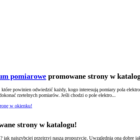
ium pomiarowe
promowane strony w katalo
tóre powinien odwiedzić każdy, kogo interesują pomiary pola elektr
konać rzetelnych pomiarów. Jeśli chodzi o pole elektro...
tronę w okienku!
ane strony w katalogu!
jak najszybciej przejrzyj naszą propozycję. Uwzględnia ona dobre ja