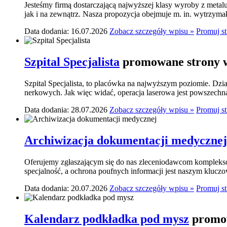
Jesteśmy firmą dostarczającą najwyższej klasy wyroby z meta
jak i na zewnątrz. Nasza propozycja obejmuje m. in. wytrzymał
Data dodania: 16.07.2026
Zobacz szczegóły wpisu »
Promuj s
Szpital Specjalista
promowane strony w
Szpital Specjalista, to placówka na najwyższym poziomie. Dzia
nerkowych. Jak więc widać, operacja laserowa jest powszechn
Data dodania: 28.07.2026
Zobacz szczegóły wpisu »
Promuj s
Archiwizacja dokumentacji medycznej
Oferujemy zgłaszającym się do nas zleceniodawcom komplekso
specjalność, a ochrona poufnych informacji jest naszym klucz
Data dodania: 20.07.2026
Zobacz szczegóły wpisu »
Promuj s
Kalendarz podkładka pod mysz
promow