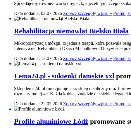
Sprzedajemy również worki doypack, a jeżeli tym, czego szukasz,
Data dodania: 02.07.2026
Zobacz szczegóły wpisu »
Promuj s
Rehabilitacja niemowląt Bielsko Biała
Mikropolaryzacja mózgu, to jedna z terapii, która pozwala osi
Intensywnej Rehabilitacji Dzieci Michałkowo. Oczywiście poza
Data dodania: 13.07.2026
Zobacz szczegóły wpisu »
Promuj s
Lema24.pl - sukienki damskie xxl
prom
Sklep lema24. pl funkcjonuje jako sklep detaliczny oraz hurtow
rozmiary mniejsze. Każda kobieta znajdzie dla siebie elegancki
Data dodania: 22.07.2026
Zobacz szczegóły wpisu »
Promuj s
Profile aluminiowe Łódź
promowane st