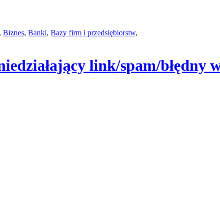
,
Biznes
,
Banki
,
Bazy firm i przedsiębiorstw
,
niedziałający link/spam/błędny w