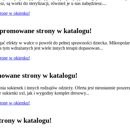
 są worki do sterylizacji, również je u nas nabędziesz....
tronę w okienku!
promowane strony w katalogu!
ągać efekty w walce o powrót do pełnej sprawności dziecka. Mikropola
 tym wdrażanych jest wiele innych terapii dopasowan...
tronę w okienku!
owane strony w katalogu!
nia sukienek i innych rodzajów odzieży. Oferta jest nieustannie posze
e sukienki xxl, jak i wygodny komplet dresowy...
tronę w okienku!
rony w katalogu!