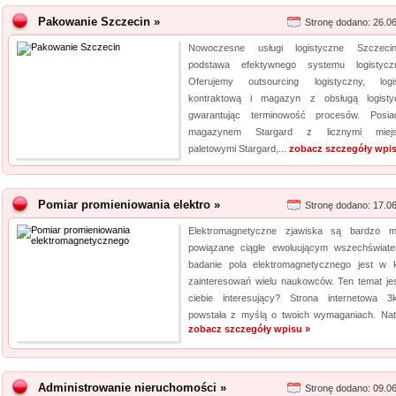
Pakowanie Szczecin »
Stronę dodano: 26.0
Nowoczesne usługi logistyczne Szczeci
podstawa efektywnego systemu logistycz
Oferujemy outsourcing logistyczny, logi
kontraktową i magazyn z obsługą logisty
gwarantując terminowość procesów. Posi
magazynem Stargard z licznymi miejs
paletowymi Stargard,...
zobacz szczegóły wpis
Pomiar promieniowania elektro »
Stronę dodano: 17.0
Elektromagnetyczne zjawiska są bardzo 
powiązane ciągle ewoluującym wszechświat
badanie pola elektromagnetycznego jest w 
zainteresowań wielu naukowców. Ten temat jes
ciebie interesujący? Strona internetowa 3k
powstała z myślą o twoich wymaganiach. Natu
zobacz szczegóły wpisu »
Administrowanie nieruchomości »
Stronę dodano: 09.0