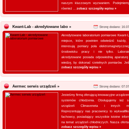
naszym kluczowym wyzwaniem. Podejmiem
również ...
zobacz szczegóły wpisu »
Kwant-Lab - akredytowane labo »
Stronę dodano: 16.0
Akredytowane laboratorium pomiarowe Kwant-L
miejsce, które powinien odwiedzić każdy,
interesują pomiary pola elektromagnetyczn
środowisku pracy i nie tylko. Laborat
akredytowane posiada odpowiednią aparaturę
wiedzę, by dokonać rzetelnych pomiarów. Jeśli
zobacz szczegóły wpisu »
Aermec serwis urządzeń »
Stronę dodano: 07.0
Jesteśmy firmą oferującą innowacyjne urządzeni
systemów chłodzenia. Obsługujemy też s
urządzeń Climaveneta i innych ma
Reprezentujący nas pracownicy to wykwalifik
fachowcy, posiadający wszystkie istotne infor
na temat urządzeń chłodniczych. Nasza oferta 
zobacz szczegóły wpisu »