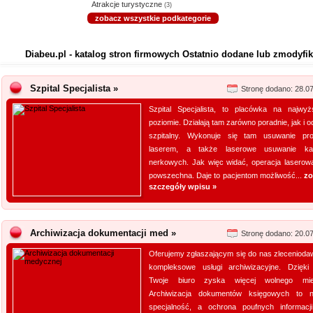
Atrakcje turystyczne
(3)
zobacz wszystkie podkategorie
Diabeu.pl - katalog stron firmowych Ostatnio dodane lub zmodyfi
Szpital Specjalista »
Stronę dodano: 28.0
Szpital Specjalista, to placówka na najwy
poziomie. Działają tam zarówno poradnie, jak i o
szpitalny. Wykonuje się tam usuwanie pro
laserem, a także laserowe usuwanie ka
nerkowych. Jak więc widać, operacja laserowa
powszechna. Daje to pacjentom możliwość...
zo
szczegóły wpisu »
Archiwizacja dokumentacji med »
Stronę dodano: 20.0
Oferujemy zgłaszającym się do nas zleceniod
kompleksowe usługi archiwizacyjne. Dzięk
Twoje biuro zyska więcej wolnego miej
Archiwizacja dokumentów księgowych to 
specjalność, a ochrona poufnych informacji