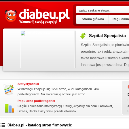
Strona główna
Regulamin
Szpital Specjalista
ogu!
Szpital Specjalista, to placó
.07.2026
poradnie, jak i oddział szpita
 wpisu »
także laserowe usuwanie kami
kienku!
laserowa jest powszechna. Daj
Statystycznie!
W katalogu znajduje się 1220 stron, w 21 kategoriach i 487
podkategoriach. Na akceptację oczekuje 0 stron.
Popularne podkategorie:
z
Części i akcesoria motoryzacyj
,
Usługi
,
Artykuły dla domu
,
Adwokat
,
Biznes
,
Banki
,
Bazy firm i przedsiębiorstw
,
ssssssssssssss
Diabeu.pl - katalog stron firmowych: