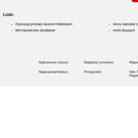
Linki:
Operacja prostaty laserem holmowym
dresy damskie z
linki hamulcowe dorabianie
worki doypack
Najnowsze strony
Najlepiej oceniane
Mapa
Najpopularniejsze
Przyjaciele
Site
Page