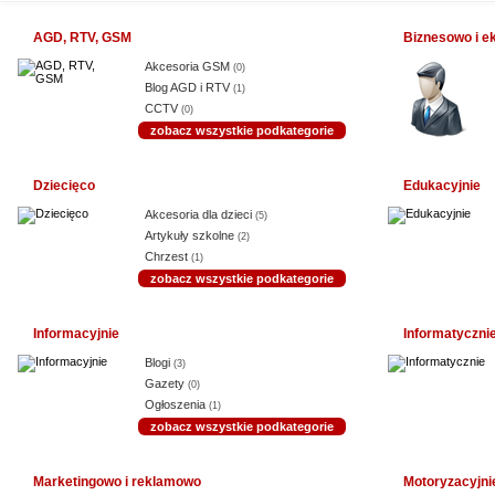
AGD, RTV, GSM
Biznesowo i e
Akcesoria GSM
(0)
Blog AGD i RTV
(1)
CCTV
(0)
zobacz wszystkie podkategorie
Dziecięco
Edukacyjnie
Akcesoria dla dzieci
(5)
Artykuły szkolne
(2)
Chrzest
(1)
zobacz wszystkie podkategorie
Informacyjnie
Informatyczni
Blogi
(3)
Gazety
(0)
Ogłoszenia
(1)
zobacz wszystkie podkategorie
Marketingowo i reklamowo
Motoryzacyjni