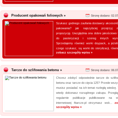
Producent opakowań foliowych »
Stronę dodano: 02.0
Szukasz godnego zaufania dostawcy akcesori
pakowania? jak najszybciej przejrzyj 
propozycję. Uwzględnia ona dobre jakościowo 
do pasteryzacji i szereg innych wyro
Sprzedajemy również worki doypack, a jeżeli
czego szukasz, są worki do sterylizacji, równie
zobacz szczegóły wpisu »
Tarcze do szlifowania betonu »
Stronę dodano: 06.0
Chcesz zdobyć odpowiednie tarcze do szlifo
betonu oraz tarcze do cięcia 125? Przede wszy
musisz posiadać na ich temat rozległą wiedzę. 
wtedy dokonasz rozsądnego zakupu. Przeglą
regularnie publikacje publikowane na st
internetowej 4tarcze.pl otrzymasz wsk...
zo
szczegóły wpisu »