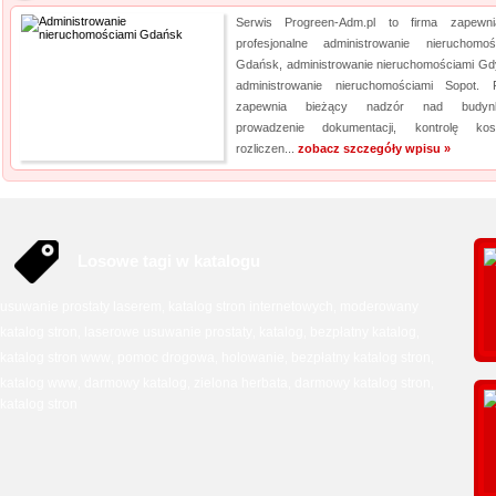
Serwis Progreen-Adm.pl to firma zapewni
profesjonalne administrowanie nieruchomoś
Gdańsk, administrowanie nieruchomościami Gdy
administrowanie nieruchomościami Sopot. 
zapewnia bieżący nadzór nad budynk
prowadzenie dokumentacji, kontrolę kos
rozliczen...
zobacz szczegóły wpisu »
Losowe tagi w katalogu
usuwanie prostaty laserem
katalog stron internetowych
moderowany
,
,
katalog stron
laserowe usuwanie prostaty
katalog
bezpłatny katalog
,
,
,
,
katalog stron www
pomoc drogowa
holowanie
bezpłatny katalog stron
,
,
,
,
katalog www
darmowy katalog
zielona herbata
darmowy katalog stron
,
,
,
,
katalog stron