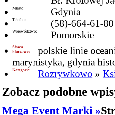
Bł. Królowej J
Miasto:
Gdynia
Telefon:
(58)-664-61-80
Województwo:
Pomorskie
Słowa
polskie linie ocea
kluczowe:
marynistyka, gdynia hist
Kategorie:
Rozrywkowo
»
Ks
Zobacz podobne wpisy
Mega Event Marki »
St