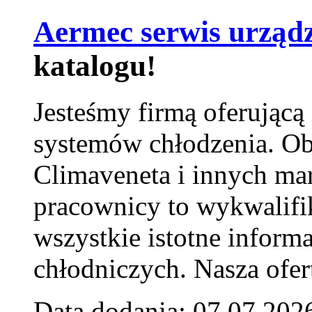
Aermec serwis urząd
katalogu!
Jesteśmy firmą oferującą
systemów chłodzenia. Ob
Climaveneta i innych ma
pracownicy to wykwalifi
wszystkie istotne inform
chłodniczych. Nasza ofer
Data dodania: 07.07.202