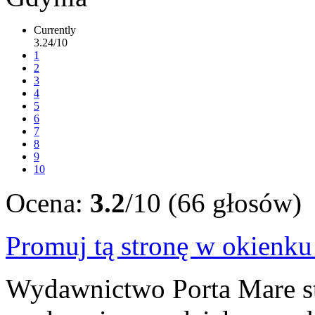
Currently
3.24/10
1
2
3
4
5
6
7
8
9
10
Ocena:
3.2
/10 (66 głosów)
Promuj tą stronę w okienk
Wydawnictwo Porta Mare sta