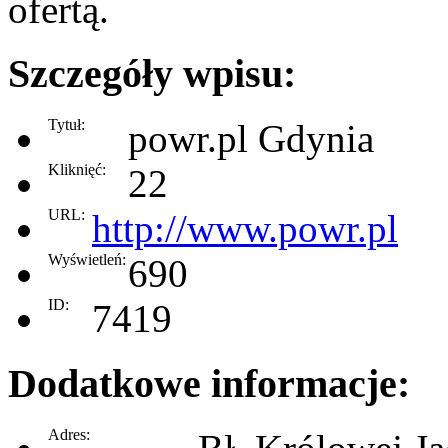
ofertą.
Szczegóły wpisu:
Tytuł:
powr.pl Gdynia
Kliknięć:
22
URL:
http://www.powr.pl
Wyświetleń:
690
ID:
7419
Dodatkowe informacje:
Adres: